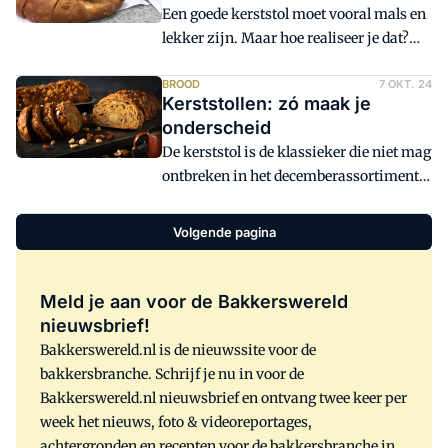
Een goede kerststol moet vooral mals en
lekker zijn. Maar hoe realiseer je dat?
Paul Timmer en Jeroen van der Steen
vielen vorig jaar in de prijzen met hun
BROOD
7 OKT. 24
Kerststollen: zó maak je
stollen tijdens de competitie van het
onderscheid
Echte Bakkersgilde. Wat is hun geheim?
De kerststol is de klassieker die niet mag
ontbreken in het decemberassortiment.
Hoewel de reguliere stol het populairst
is, zijn er ook trends waarneembaar.
Volgende pagina
Zoals het coaten met chocolade, met
extra texturen en mooie afwerkingen. In
dit artikel geven we tips om dit jaar hét
Meld je aan voor de Bakkerswereld
onderscheid te maken met jouw unieke
nieuwsbrief!
kerststol.
Bakkerswereld.nl is de nieuwssite voor de
bakkersbranche. Schrijf je nu in voor de
Bakkerswereld.nl nieuwsbrief en ontvang twee keer per
week het nieuws, foto & videoreportages,
achtergronden en recepten voor de bakkersbranche in