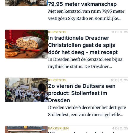
79,95 meter vakmanschap
Met een kerststol van ruim 79,95 meter
vestigden Sky Radio en Koninklijke
Amarant Bakkers een wereldrecord. De
stol werd niet alleen opgenomen in het
KERSTSTOL
11 DEC. 25
In traditionele Dresdner
Guinness Book of World Records, maar
Christstollen gaat de spijs
volledig gedoneerd aan de Voedselbank.
dóór het deeg - met recept
De reusachtige stol bevatte onder meer
In Dresden heeft de kerststol een bijna
112 kilo bloem, 25 liter gist, 4,6 kilo melk
mythische status. De Dresdner
en 3,5 kilo eieren.
Christstollen moeten voldoen aan
strenge eisen die in 1991 zijn vastgelegd
KERSTSTOL
10 DEC. 25
Zo vieren de Duitsers een
door de vereniging die de specialiteit
product: Stollenfest im
beschermt: het Schutzverband Dresdner
Dresden
Stollen. Meesterbakker en
Dresden vierde 6 december het dertigste
broodsommelier Tino Gierig is een
Stollenfest, een van de meest geliefde
expert op het gebied van deze beroemde
adventstradities in Saksen. Honderden
stollen, waar de amandelspijs niet in het
bakkers en leerling-bakkers trokken in
BAKKERIJEN
4 DEC. 25
deeg gaat maar erdoorheen.