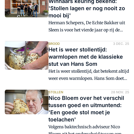
Winnaars keuring bekend:
een feestelijke optocht door de
'Stollen lagen er nog nooit zo
historische binnenstad, compleet met
mooi bij'
fanfare en naamborden van
Herman Schepers, De Echte Bakker uit
deelnemende bakkerijen. Het festijn,
Sleen is voor het vierde jaar op rij de
waar de beroepstrots vanaf spat, trekt
beste kerststollenbakker in de landelijke
duizenden bezoekers. Een leuk
keuring van het Echte Bakkersgilde.
BROOD
3 DEC. 25
voorbeeld voor Nederland?
Het is weer stollentijd:
Jurylid Hans Som heeft nog nooit zoveel
warmlopen met de klassieke
goede inzendingen gezien. 'Niet één stol
stut van Hans Som
is te donker of heeft een verkeerd model.'
Het is weer stollentijd, dat betekent altijd
weer even warmlopen. Hans Som doet
een handreiking en maakt deze
prachtige, klassieke 'stut'.
STOLLEN
28 NOV. 25
Nico Bloem over het verschil
tussen goed en uitmuntend:
'Een goede stol moet je
toelachen'
Volgens baktechnisch adviseur Nico