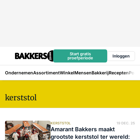
Start gratis
Inloggen
proefperiode
Ondernemen
Assortiment
Winkel
Mensen
Bakkerij
Recepten
Podc
kerststol
KERSTSTOL
19 DEC. 25
Amarant Bakkers maakt
grootste kerststol ter wereld: