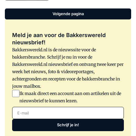
staat op de Thaise munt een tempel in
plaats van Koningin Beatrix. Echter, het
Volgende pagina
Thaise muntje is nog geen 24 eurocent
waard.
Meld je aan voor de Bakkerswereld
nieuwsbrief!
Bakkerswereld.nl is de nieuwssite voor de
bakkersbranche. Schrijf je nu in voor de
Bakkerswereld.nl nieuwsbrief en ontvang twee keer per
week het nieuws, foto & videoreportages,
achtergronden en recepten voor de bakkersbranche in
jouw mailbox.
Ik maak direct een account aan om artikelen uit de
nieuwsbrief te kunnen lezen.
E-mail
Schrijf je in!