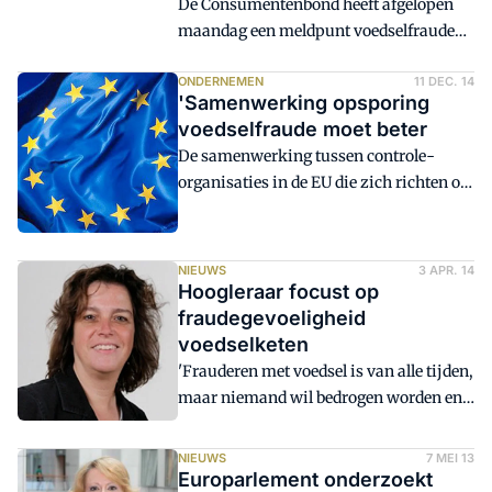
De Consumentenbond heeft afgelopen
melden de Nederlandse Vereniging van
maandag een meldpunt voedselfraude
Banken (NVB) en de Betaalvereniging
geopend. Via
Nederland.
voedselfraude@consumentenbond.nl
ONDERNEMEN
11 DEC. 14
'Samenwerking opsporing
kunnen ondernemers of werknemers uit
voedselfraude moet beter
de levensmiddelensector vermoedens
De samenwerking tussen controle-
van gesjoemel met vlees, gevogelte, vis,
organisaties in de EU die zich richten op
zuivel of andere levensmiddelen
voedselveiligheid moet beter. Dat vinden
doorgeven. De Consumentenbond zal de
meerdere Europese landbouwministers
meldingen gebruiken voor zijn
en de Europese Commissie.
onderzoeken.
NIEUWS
3 APR. 14
Hoogleraar focust op
fraudegevoeligheid
voedselketen
'Frauderen met voedsel is van alle tijden,
maar niemand wil bedrogen worden en
zeker niet met zijn voedsel.' Dat zegt
Saskia van Ruth, buitengewoon
NIEUWS
7 MEI 13
hoogleraar Voedselauthenticiteit en -
Europarlement onderzoekt