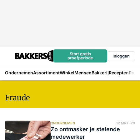
Start gratis
Inloggen
proefperiode
Ondernemen
Assortiment
Winkel
Mensen
Bakkerij
Recepten
Podc
Fraude
ONDERNEMEN
12 MRT. 20
Zo ontmasker je stelende
medewerker