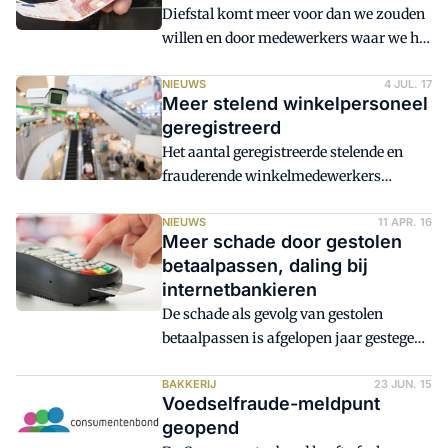
Diefstal komt meer voor dan we zouden
willen en door medewerkers waar we het
niet van verwachten. Hoe ontmasker je
een stelende medewerker? En hoe kun je
NIEUWS
4 JUL. 17
Meer stelend winkelpersoneel
ervoor zorgen dat medewerkers minder
geregistreerd
kans krijgen om geld te verduisteren?
Het aantal geregistreerde stelende en
frauderende winkelmedewerkers
bevindt zich op een record. Op dit
moment zijn 1826 fraudeurs opgenomen
NIEUWS
11 APR. 16
Meer schade door gestolen
in het waarschuwingsregister van de
betaalpassen, daling bij
Stichting Fraude Aanpak Detailhandel
internetbankieren
(FAD).
De schade als gevolg van gestolen
betaalpassen is afgelopen jaar gestegen
van 3,3 miljoen naar 4,7 miljoen euro.
Oorzaak is een nieuwe fraudevariant
BAKKERIJ
23 JUN. 15
Voedselfraude-meldpunt
waarbij criminelen pashouders zover
geopend
krijgen dat ze hun pasje opsturen,