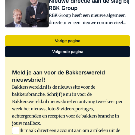
Nieuwe directie aan de slag bij
zijn fabriek in Londerzeel herbouwen.
voorzitterschap van de Europese Unie in
RBK Group
Het bedrijf verloor op 17 juni 2015 de
de eerste helft van 2016. De Food to be
RBK Group heeft een nieuwe algemeen
volledige productie-eenheid in die
Expo is gratis te bezoeken tot en met
directeur en een nieuwe commercieel
Belgische plaats ten gevolge van een
zondag 5 juni.
directeur. Het in Deventer gevestigde
grote brand.
automatiserings- en adviesbureau voor
Vorige pagina
voedingsmiddelenbedrijven mag
verschillende grote bedrijven uit de
Volgende pagina
foodindustrie tot zijn klantenkring
rekenen, waaronder Royal Smilde.
Meld je aan voor de Bakkerswereld
nieuwsbrief!
Bakkerswereld.nl is de nieuwssite voor de
bakkersbranche. Schrijf je nu in voor de
Bakkerswereld.nl nieuwsbrief en ontvang twee keer per
week het nieuws, foto & videoreportages,
achtergronden en recepten voor de bakkersbranche in
jouw mailbox.
Ik maak direct een account aan om artikelen uit de