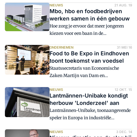
oktober, introduceert Innovi B.V. ook het
NIEUWS
21 AUG. 19
nieuwe reinigingssysteem voor
Mbo, hbo en foodbedrĳven
schakelbanden in de Benelux.
werken samen in één gebouw
Hoe zorg je ervoor dat meer jongeren
kiezen voor een baan in de
voedingsindustrie? 'Door onderwijs én
bedrijven samen te brengen in één
ONDERNEMEN
31 MEI 16
Food to Be Expo in Eindhoven
gebouw waar de praktijk zo goed
toont toekomst van voedsel
mogelijk wordt benaderd', zegt Hilco
Staatssecretaris van Economische
Wagenaar van Royal Steensma. 'Zo zien
Zaken Martijn van Dam en
de studenten de omgeving waar ze
burgemeester Rob van Gijzel van
straks in komen te werken en gaat het
Eindhoven hebben in het bijzijn van 27
NIEUWS
12 OKT. 15
echt leven.'
Lantmännen-Unibake kondigt
EU-ministers en Eurocommissaris van
herbouw 'Londerzeel' aan
landbouw Phil Hogan de Food to be Expo
Lantmännen-Unibake, toonaangevende
geopend in Eindhoven. Food to be staat
speler in Europa in industriële
in het teken van de toekomst van ons
bakkerijproducten voor de retail,
voedsel en wordt georganiseerd in het
foodservice en voedingsindustrie, gaat
NIEUWS
3 DEC. 14
kader van het Nederlands