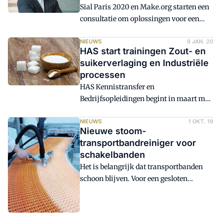
Sial Paris 2020 en Make.org starten een
consultatie om oplossingen voor een
gezondere en eco-friendly
voedingsmiddelenindustrie te
NIEUWS
9 JAN. 20
HAS start trainingen Zout- en
promoten.
suikerverlaging en Industriële
processen
HAS Kennistransfer en
Bedrijfsopleidingen begint in maart met
de cursus Kennismaking met
productieprocessen, die 5 dagdelen
NIEUWS
1 OKT. 19
Nieuwe stoom-
duurt. Op 12 maart vindt de eendaagse
transportbandreiniger voor
workshop Zout- en suikerverlaging
schakelbanden
plaats.
Het is belangrijk dat transportbanden
schoon blijven. Voor een gesloten
transportband is het automatische
stoomreinigingssysteem van Tecnovap
al geruime tijd beschikbaar. Vandaag, 1