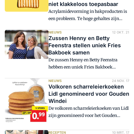
niet klakkeloos toepasbaar
Acrylamidevorming in bakproducten is
een probleem. Te hoge gehaltes zijn
ongezond. Wetgeving vereist daarom
een zorgvuldige analyse van de
NIEUWS
12 OKT. 21
Zussen Henny en Betty
mogelijkheden om acrylamidevorming
Feenstra stellen uniek Fries
tegen te gaan. Er zijn diverse methodes
Bakboek samen
bekend. Een daarvan is gebruik van het
De zussen Henny en Betty Feenstra
enzym asparaginase, ook wel
hebben een uniek Fries Bakboek
acrylamide-reducer genoemd. Het is een
samengesteld. Het boek, dat 5 november
onderbelichte methode, die echter niet
verschijnt, staat vol zoete recepten uit de
NIEUWS
24 NOV. 17
klakkeloos toepasbaar is.
Volkoren scharreleierkoeken
bakkerstraditie die Fryslân rijk is.
Lidl genomineerd voor Gouden
Windei
De volkoren scharreleierkoeken van Lidl
zijn genomineerd voor het Gouden
Windei, de prijs van Foodwatch voor
het meest misleidende voedingsmiddel.
RECEPTEN
10 MRT. 17