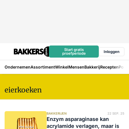
Start gratis
Inloggen
proefperiode
Ondernemen
Assortiment
Winkel
Mensen
Bakkerij
Recepten
Podc
eierkoeken
BAKKERIJEN
22 SEP. 25
Enzym asparaginase kan
acrylamide verlagen, maar is