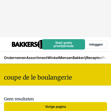
Start gratis
Inloggen
proefperiode
Ondernemen
Assortiment
Winkel
Mensen
Bakkerij
Recepten
Podc
coupe de le boulangerie
Geen resultaten
Vorige pagina