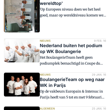
wereldtop'
'Op Europees niveau doen we het heel
goed, maar op wereldniveau komen we
nog te kort.' Coach Hans Som van het
Nederlands BoulangerieTeam reageert
sportief na afloop van de prijsuitreiking
Coupe du monde de la boulangerie op de
NIEUWS
9 FEB. 16
Europain in Parijs. 'De jongens hebben
Nederland buiten het podium
gebakken voor wat ze getraind hebben,
op WK Boulangerie
maar het is helaas niet gelukt.'
Het BoulangerieTeam heeft geen
podiumplek bemachtigd in Coupe du
Monde de la Boulangerie 2016. Zuid
Korea ging er met de winst vandoor
NIEUWS
29 JAN. 16
BoulangerieTeam op weg naar
tijdens het WK Boulangerie tijdens
WK in Parijs
Europain & Intersuc 2016 in Parijs.
Op de vakbeurs Europain & Intersuc in
Taiwan werd tweede en Frankrijk
Parijs heeft van 5 tot en met 9 februari
eindigde op een derde plek.
2016 het WK Boulangerie plaats. Door
het winnen van de Coupe Louis Lesaffre,
ALGEMEEN
25 JAN. 16