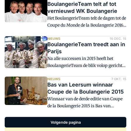
BoulangerieTeam telt af tot
vorig jaar augustus, gaat het
vernieuwd WK Boulangerie
BoulangerieTeam de strijd aan met elf
Het BoulangerieTeam telt de dagen tot de
toonaangevende concurrenten op dit
Coupe du Monde de la Boulangerie 2016
WK.
af. Over minder dan twee weken komt de
Nederlandse delegatie in actie tijdens het
NIEUWS
16 DEC. 15
BoulangerieTeam treedt aan in
WK Boulangerie tijdens Europain &
Parijs
Intersuc 2016 in Parijs. De titelstrijd kent
Na alle successen in 2015 heeft het
dit jaar een vernieuwd programma
BoulangerieTeam de blik volop gericht
op de belangrijkste wedstrijd van 2016:
het WK Boulangerie in Parijs. De
NIEUWS
7 OKT. 15
Bas van Leersum winnaar
competitie vindt begin februari plaats
Coupe de la Boulangerie 2015
tijdens de Europain.
Winnaar van de derde editie van Coupe
de la Boulangerie 2015 is Bas van
Leersum. In totaal streden vier
enthousiaste boulangers om deze titel
Volgende pagina
bij het NBC in Wageningen.