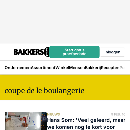
Start gratis
Inloggen
proefperiode
Ondernemen
Assortiment
Winkel
Mensen
Bakkerij
Recepten
Podc
coupe de le boulangerie
NIEUWS
9 FEB. 16
Hans Som: 'Veel geleerd, maar
we komen nog te kort voor