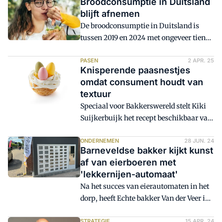
Broodconsumptie in Duitsland
bakkerijen. De omzetontwikkeling van
blijft afnemen
+1,46 procent wordt net als in 2024
De broodconsumptie in Duitsland is
vooral gedragen door prijs- en
tussen 2019 en 2024 met ongeveer tien
bestedingseffecten. Tegelijkertijd blijven
procent gedaald. De gemiddelde daling
het aantal klanten (-1,9 procent) en de
per kopend huishouden bedroeg 4,3
PASEN
2 APR. 25
aankopen per transactie (-0,9 procent)
Knisperende paasnestjes
kilogram. Dat meldt het Duitse
onder druk staan. De markt lijkt
omdat consument houdt van
persbureau DPA.
gevoeliger voor seizoensinvloeden,
textuur
acties en weersomstandigheden.
Speciaal voor Bakkerswereld stelt Kiki
Suijkerbuijk het recept beschikbaar van
deze vrij eenvoudig te maken
paasnestjes. Dankzij de goede looks van
ONDERNEMEN
28 JUN. 24
Barneveldse bakker kijkt kunst
deze passievruchtpaassoezen en hun
af van eierboeren met
krokante bite, kunnen je er je
'lekkernijen-automaat'
paasomzet mee aanjagen.
Na het succes van eierautomaten in het
dorp, heeft Echte bakker Van der Veer in
Barneveld een automaat neergezet om
STRATEGIE
15 APR. 24