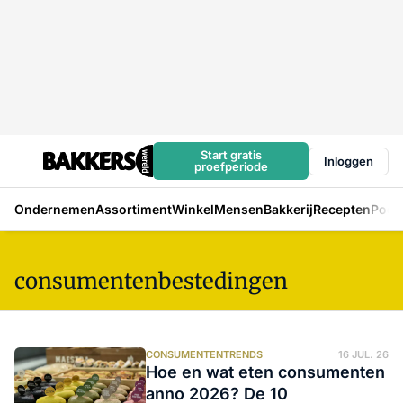
Start gratis
Inloggen
proefperiode
Ondernemen
Assortiment
Winkel
Mensen
Bakkerij
Recepten
Podc
consumentenbestedingen
CONSUMENTENTRENDS
16 JUL. 26
Hoe en wat eten consumenten
anno 2026? De 10