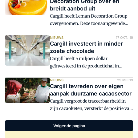
Decoration Group over en
communicatieplatforms zoals Teams of
breidt aanbod uit
Zoom.' Dat zegt Inge Demeyere, CEO bij
Cargill heeft Leman Decoration Group
Cargill Chocolate Europe, ter gelegenheid
overgenomen. Deze toonaangevende
van de opening van het House of
producent levert taartdecoraties voor de
Chocolate in Moeskroen in België, goed
hele bakkerijsector, van de
NIEUWS
17 OKT. 19
voor een investering van €20 miljoen.
Cargill investeert in minder
ambachtelijke bakker, de klein-
zoete chocolade
industriële tot de thuisbak-markt.
Cargill heeft 5 miljoen dollar
geïnvesteerd in de productiehal in
Moeskroen om chocolade te kunnen
maken met een verlaagd suikergehalte.
NIEUWS
29 MEI 19
Cargill tevreden over eigen
Het bedrijf haakt hiermee in op de
aanpak duurzame cacaosector
algemene trend van minder suiker in
Cargill vergroot de traceerbaarheid in
voedingsmiddelen.
zijn cacaoketen, versterkt de positie van
cacaoboeren en pakt de grote
sectoruitdagingen, zoals ontbossing,
Volgende pagina
aan. Dat meldt het bedrijf in zijn