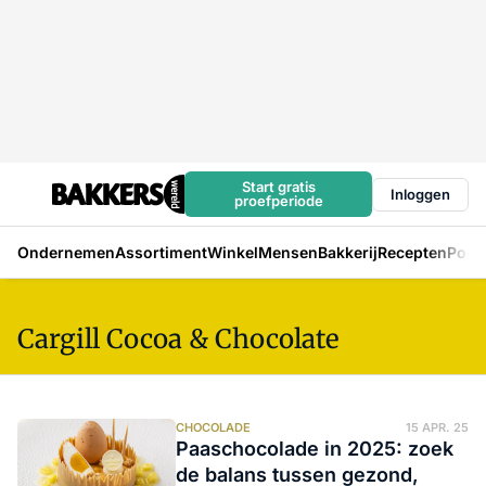
Start gratis
Inloggen
proefperiode
Ondernemen
Assortiment
Winkel
Mensen
Bakkerij
Recepten
Podc
Cargill Cocoa & Chocolate
CHOCOLADE
15 APR. 25
Paaschocolade in 2025: zoek
de balans tussen gezond,