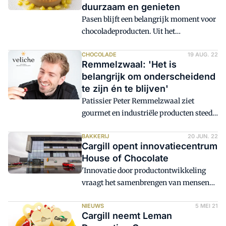
duurzaam en genieten
Pasen blijft een belangrijk moment voor
chocoladeproducten. Uit het
trendonderzoek TrendTracker 2024 van
Cargill blijkt dat consumenten daarbij
CHOCOLADE
19 AUG. 22
Remmelzwaal: 'Het is
steeds vaker kiezen voor
belangrijk om onderscheidend
chocoladeproducten die naast smaak
te zijn én te blijven'
ook andere waarden vertegenwoordigen.
Patissier Peter Remmelzwaal ziet
Denk daarbij aan een gezonder profiel,
gourmet en industriële producten steeds
duurzaamheid of plantaardige
dichter naar elkaar toe groeien. Daarom
ingrediënten. Bakkerswereld zet de
is het juist belangrijk om als
BAKKERIJ
20 JUN. 22
belangrijkste inzichten op een rij.
Cargill opent innovatiecentrum
(banket)bakker/chocolatier
House of Chocolate
onderscheidend te zijn en te blijven.
'Innovatie door productontwikkeling
Sinds 2021 werkt hij vanuit het House of
vraagt het samenbrengen van mensen
Chocolate in België als gourmet
met verschillende kennis en expertise.
technical advisor voor onder andere
Ze moeten elkaar uitdagen en
NIEUWS
5 MEI 21
Veliche chocolade. Zijn atelier in Katwijk
Cargill neemt Leman
inspireren. Dat kan moeilijk via online
heeft hij ook nog.