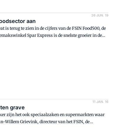
26 JUN. 19
oodsector aan
is terug te zien in de cijfers van de FSIN Food500, de
emakswinkel Spar Express is de snelste groeier in de
1.360%. Het gemak waarmee Nederlanders buiten de
is ongekend.
11 JAN. 16
 ten grave
vaker zijn het ook speciaalzaken en supermarkten waar
an-Willem Grievink, directeur van het FSIN, de
Horecava naar buiten brengt.