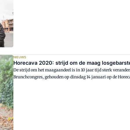
NIEUWS
Horecava 2020: strijd om de maag losgebarst
De strijd om het maagaandeel is in 10 jaar tijd sterk verand
Brunchcongres, gehouden op dinsdag 14 januari op de Horecav
kick-off van een nieuw foodjaar - ingeluid door verschillend