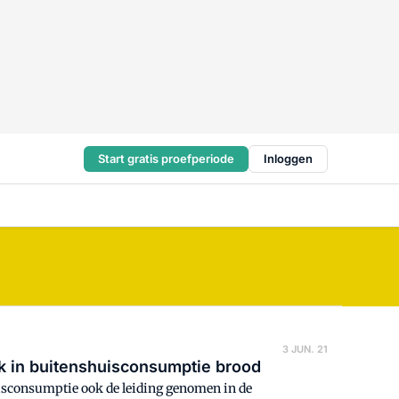
Start gratis proefperiode
Inloggen
3 JUN. 21
rk in buitenshuisconsumptie brood
isconsumptie ook de leiding genomen in de