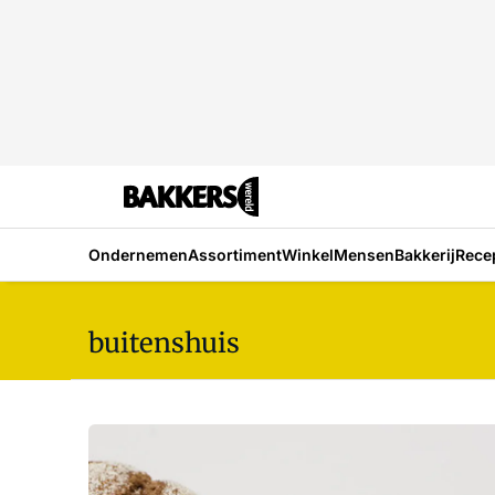
Ondernemen
Assortiment
Winkel
Mensen
Bakkerij
Rece
buitenshuis