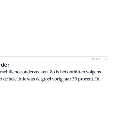
19 OKT. 15
rder
erschillende onderzoeken. Zo is het ontbijten volgens
 de hele linie was de groei vorig jaar 30 procent. In
jes', aldus een woordvoerder. 'Wie dat zijn? Vooral
n in de industrie.'