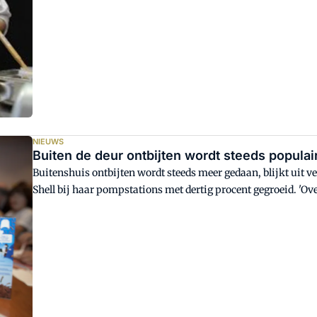
NIEUWS
Buiten de deur ontbijten wordt steeds populai
Buitenshuis ontbijten wordt steeds meer gedaan, blijkt uit v
Shell bij haar pompstations met dertig procent gegroeid. 'Over
onze tankstations verzorgen we wekelijks zo'n 10.000 ontbijt
mensen die vroeg op pad gaan, zoals werknemers in de bouw e