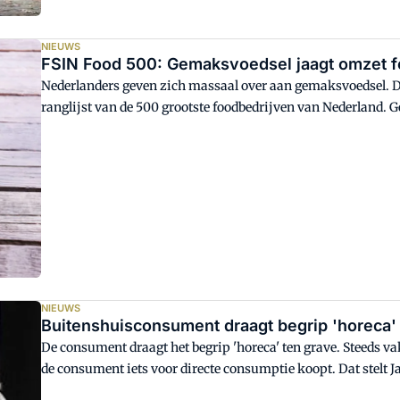
NIEUWS
FSIN Food 500: Gemaksvoedsel jaagt omzet f
Nederlanders geven zich massaal over aan gemaksvoedsel. Dat 
ranglijst van de 500 grootste foodbedrijven van Nederland. G
Food 500, met ruim 90 nieuwe vestigingen en een plus van 
deur dineren, lunchen en - in toenemende mate - ontbijten, 
NIEUWS
Buitenshuisconsument draagt begrip 'horeca'
De consument draagt het begrip 'horeca' ten grave. Steeds 
de consument iets voor directe consumptie koopt. Dat stelt J
organisatie die de foodomzetcijfers traditiegetrouw rond de 