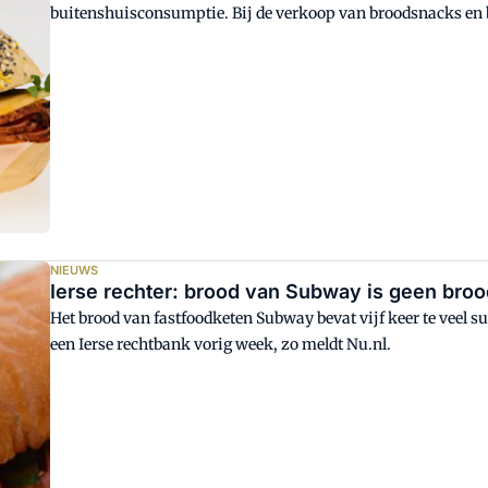
buitenshuisconsumptie. Bij de verkoop van broodsnacks en 
zij horeca en cateraars voorbij. Ambachtelijke bakkers neme
NIEUWS
Ierse rechter: brood van Subway is geen bro
Het brood van fastfoodketen Subway bevat vijf keer te veel s
een Ierse rechtbank vorig week, zo meldt Nu.nl.