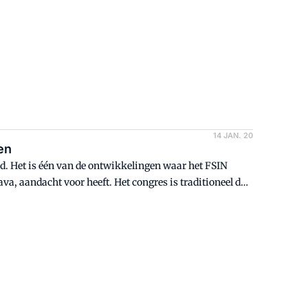
14 JAN. 20
en
erd. Het is één van de ontwikkelingen waar het FSIN
a, aandacht voor heeft. Het congres is traditioneel dé
e sprekers.