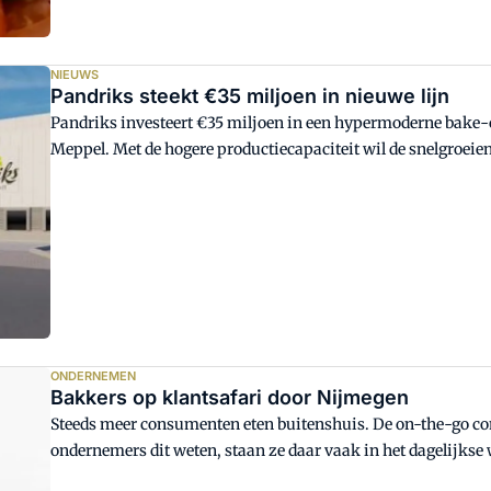
NIEUWS
Pandriks steekt €35 miljoen in nieuwe lijn
Pandriks investeert €35 miljoen in een hypermoderne bake-of
Meppel. Met de hogere productiecapaciteit wil de snelgroei
uit binnen- en buitenland. De bouw moet eind 2020 klaar zij
ONDERNEMEN
Bakkers op klantsafari door Nijmegen
Steeds meer consumenten eten buitenshuis. De on-the-go con
ondernemers dit weten, staan ze daar vaak in het dagelijkse 
BakkerijMonitor en Bakkerij Support een klantsafari in Nij