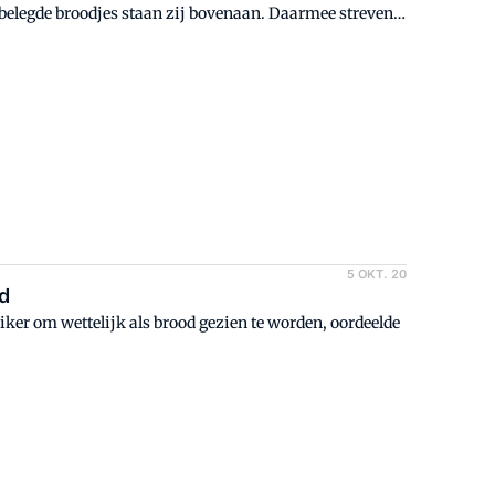
belegde broodjes staan zij bovenaan. Daarmee streven
n de 4e positie in op deze markt. Er liggen kansen.
5 OKT. 20
od
uiker om wettelijk als brood gezien te worden, oordeelde