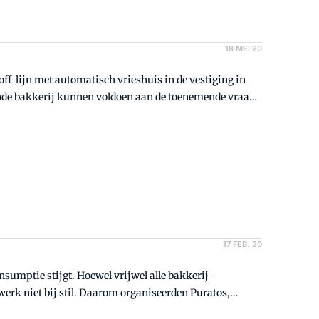
18 MEI 20
f-lijn met automatisch vrieshuis in de vestiging in
ende bakkerij kunnen voldoen aan de toenemende vraag
n.
17 FEB. 20
sumptie stijgt. Hoewel vrijwel alle bakkerij-
werk niet bij stil. Daarom organiseerden Puratos,
megen.