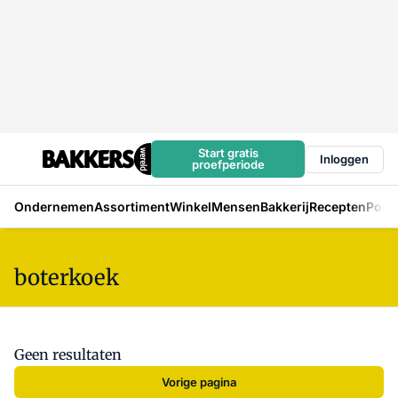
Start gratis
Inloggen
proefperiode
Ondernemen
Assortiment
Winkel
Mensen
Bakkerij
Recepten
Podc
boterkoek
Geen resultaten
Vorige pagina