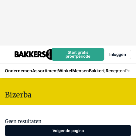
Start gratis
Inloggen
proefperiode
Ondernemen
Assortiment
Winkel
Mensen
Bakkerij
Recepten
Podc
Bizerba
Geen resultaten
Volgende pagina