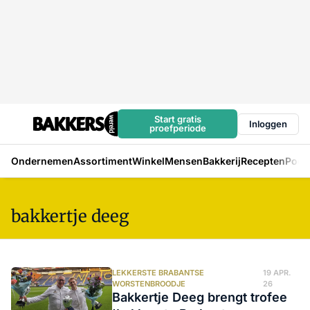
Start gratis
Inloggen
proefperiode
Ondernemen
Assortiment
Winkel
Mensen
Bakkerij
Recepten
Podc
bakkertje deeg
LEKKERSTE BRABANTSE
19 APR.
WORSTENBROODJE
26
Bakkertje Deeg brengt trofee