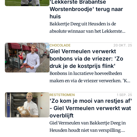
'Lekkerste Brabantse
Worstenbroodje' terug naar
huis
Bakkertje Deeg uit Heusden is de
absolute winnaar van het Lekkerste
Brabantse Worstenbroodje. Dat maakte
de jury vrijdag 17 april bekend NAC-
CHOCOLADE
20 OKT. 25
Giel Vermeulen verwerkt
stadion in Breda. Het is niet de eerste
bonbons via de vriezer: 'Zo
keer dat Giel Vermeulen er met de eerste
druk je de kostprijs flink'
prijs vandoor gaat.
Bonbons in lucratieve hoeveelheden
maken en via de vriezer verwerken. 'Kan
dat eigenlijk wel', vroeg Lucas
Vermeulen van Bakkertje Deeg zich af.
RESTSTROMEN
1 SEP. 25
'Zo kom je mooi van restjes af'
Zoon Giel bedacht er - geïnspireerd op
- Giel Vermeulen verwerkt wat
een van zijn vele werkplekken - een
overblijft
methode voor. 'Dan gaan we dat
Giel Vermeulen van Bakkertje Deeg in
proberen', sprak zijn vader.
Heusden houdt niet van verspilling.