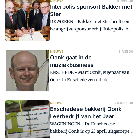
NIEUWS
16 JAN. 09
Interpolis sponsort Bakker met
eigen versie van de macaron de Paris, in
Ster
een verpakking met verschillende
DE MEERN - Bakker met Ster heeft een
vullingen.
belangrijke sponsor erbij: Interpolis, een
van de grootste verzekeraars van
Nederland.
NIEUWS
8 MEI 08
Oonk gaat in de
muziekbusiness
ENSCHEDE - Marc Oonk, eigenaar van
Oonk in Enschede verruilt de
bakkerijbranche voor de
muziekbusiness. Hij gaat niet zelf
zingen. Oonk heeft een deal gesloten met
NIEUWS
24 APR. 08
Enschedese bakkerij Oonk
zanger Dennis van Dijkhuizen.
Leerbedrijf van het Jaar
WAGENINGEN - De Enschedese
bakkerij Oonk is op 23 april uitgeroepen