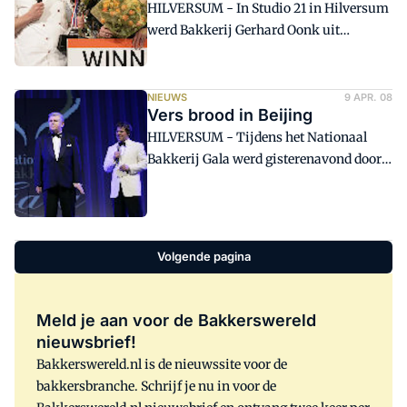
HILVERSUM - In Studio 21 in Hilversum
werd Bakkerij Gerhard Oonk uit
Enschede dinsdagavond 8 april
uitgeroepen tot Bakkerij van het Jaar.
Eigenaar Marc Oonk was overdonderd.
NIEUWS
9 APR. 08
Vers brood in Beijing
'Hier hebben we 17 jaar naar toe gewerkt.
HILVERSUM - Tijdens het Nationaal
Bakkerij Gala werd gisterenavond door
Theo Meijer (l)namens de Werkgroep
Nationaal Bakkerij Gala bekendgemaakt
dat de samenwerking tussen de
bakkerijbranche en NOC/NSF een
Volgende pagina
bijzondere start krijgt in het Holland
Heineken House tijdens de Olympische
Spelen in Beijing.
Meld je aan voor de Bakkerswereld
nieuwsbrief!
Bakkerswereld.nl is de nieuwssite voor de
bakkersbranche. Schrijf je nu in voor de