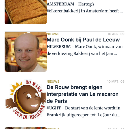
AMSTERDAM - Hartog's
Volkorenbakkerij in Amsterdam heeft er
een tweede winkel bij: Hartog's
Boterham. Op een steenworp afstand
van het moederbedrijf aan de
NIEUWS
16 APR. 09
Wibautstraat heeft eigenaar Fred
Marc Oonk bij Paul de Leeuw
Tiggelman zijn nieuwe formule gestalte
HILVERSUM - Marc Oonk, winnaar van
gegeven. Hij combineert er een
de verkiezing Bakkerij van het Jaar
boterhammenwinkel mét de zo
2008, was zondag 12 april prominent
gewenste extra productieruimte.
aanwezig in een uitzending van Paul de
Leeuw.
NIEUWS
10 MRT. 09
De Rouw brengt eigen
interpretatie van Le macaron
de Paris
VUGHT - De start van de lente wordt in
Frankrijk uitgeroepen tot 'Le Jour du
Macaron'. Chocolatier-Patissier De
Rouw uit Vught lanceert op die dag een