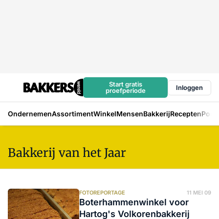
Start gratis
Inloggen
proefperiode
Ondernemen
Assortiment
Winkel
Mensen
Bakkerij
Recepten
Podc
Bakkerij van het Jaar
FOTOREPORTAGE
11 MEI 09
Boterhammenwinkel voor
Hartog's Volkorenbakkerij