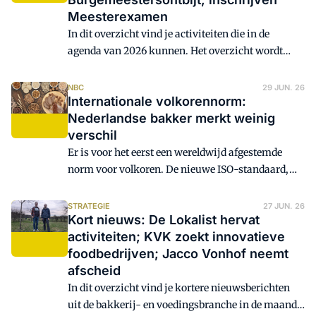
de belangrijkste aandachtspunten op een rij.
Meesterexamen
In dit overzicht vind je activiteiten die in de
agenda van 2026 kunnen. Het overzicht wordt
steeds bijgewerkt. Onder meer: vakwedstrijd en
proeverij De Broodsalon bij De Goudfazant in
NBC
29 JUN. 26
Internationale volkorennorm:
Amsterdam; Sial Parijs in oktober; Sigep-agenda
Nederlandse bakker merkt weinig
2027; Robèrt in theater Eindhoven;
verschil
Burgemeestersontbijt in oktober.
Er is voor het eerst een wereldwijd afgestemde
norm voor volkoren. De nieuwe ISO-standaard,
ontwikkeld met medewerking van het Whole
Grain Initiative, moet internationaal zorgen voor
STRATEGIE
27 JUN. 26
Kort nieuws: De Lokalist hervat
eenduidige regels voor de definitie en etikettering
activiteiten; KVK zoekt innovatieve
van volkorenproducten. Voor Nederlandse bakkers
foodbedrijven; Jacco Vonhof neemt
heeft de invoering nauwelijks gevolgen.
afscheid
In dit overzicht vind je kortere nieuwsberichten
uit de bakkerij- en voedingsbranche in de maand