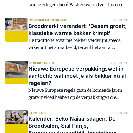
kun je ertegen doen? Bakkerswereld zet tips op een
rij hoe je deze ongewenste gasten kunt weren en
bestrijden.
CONSUMENTENTRENDS
30 JUN. 26
Broodmarkt verandert: 'Desem groeit,
klassieke warme bakker krimpt'
De traditionele warme bakker verdwijnt steeds
vaker uit het straatbeeld, terwijl het aantal
gespecialiseerde desembakkerijen toeneemt.
Vooral in de grotere steden openen steeds meer
VERPAKKINGEN
29 JUN. 26
Nieuwe Europese verpakkingswet in
zaken waar ambachtelijk (zuur)desembrood,
aantocht: wat moet je als bakker nu al
koffie en horeca worden gecombineerd.
regelen?
Nieuwe Europese regels gaan de komende jaren
grote invloed hebben op de verpakkingen die
bakkerijen gebruiken. Waar moet je als
ondernemer nu al rekening mee houden? Pauline
STRATEGIE
29 JUN. 26
Kalender: Beko Najaarsdagen, De
Houtsma, kennisspecialist Hygiëne & Wetgeving
Broodsalon, Sial Parijs,
van het Nederlands Bakkerij Centrum (NBC), zet
Burgemeestersontbijt, inschrijven