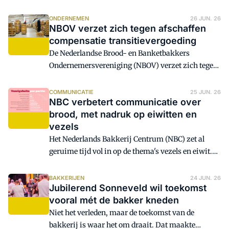
juni 2026. Ze worden hier gebundeld en aangevuld.
Onder meer: De Lokalist hervat activiteiten; KVK
ONDERNEMEN
26 JUN. 26
NBOV verzet zich tegen afschaffen
zoekt innovatieve foodbedrijven; Jacco Vonhof
compensatie transitievergoeding
blikt terug op 8 jaar voorzitterschap MKB
Nederland; foodbestellingen afgebroken door
De Nederlandse Brood- en Banketbakkers
verborgen bezorgkosten
Ondernemersvereniging (NBOV) verzet zich tegen
het voornemen van het kabinet om de
compensatieregelingen voor de
COMMUNICATIE
25 JUN. 26
NBC verbetert communicatie over
transitievergoeding per 1 januari 2027 af te
brood, met nadruk op eiwitten en
schaffen. Volgens de brancheorganisatie betekent
vezels
dit een extra financiële last voor veel
ambachtelijke bakkers.
Het Nederlands Bakkerij Centrum (NBC) zet al
geruime tijd vol in op de thema's vezels en eiwit.
Om dit nog beter bij het grote publiek onder de
aandacht te brengen, zijn de
BAKKERIJEN
24 JUN. 26
Jubilerend Sonneveld wil toekomst
communicatiemiddelen verbeterd en nieuwe
vooral mét de bakker kneden
infographics gemaakt. Deze zijn ook door bakkers
te gebruiken op hun eigen social media-kanalen.
Niet het verleden, maar de toekomst van de
bakkerij is waar het om draait. Dat maakte