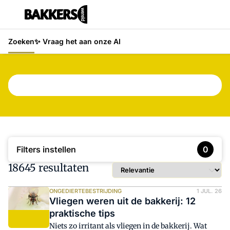
Zoeken
✨ Vraag het aan onze AI
Typ hier wat je wilt vinden
Filters instellen
0
18645 resultaten
ONGEDIERTEBESTRIJDING
1 JUL. 26
Vliegen weren uit de bakkerij: 12
praktische tips
Niets zo irritant als vliegen in de bakkerij. Wat