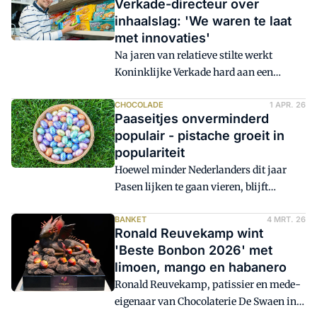
Verkade-directeur over
inhaalslag: 'We waren te laat
met innovaties'
Na jaren van relatieve stilte werkt
Koninklijke Verkade hard aan een
hernieuwde groeistrategie waarin
innovatie en merken centraal staan. Het
CHOCOLADE
1 APR. 26
Paaseitjes onverminderd
bedrijf wil niet alleen Sultana en Verkade
populair - pistache groeit in
opnieuw laden, maar vooral inspelen op
populariteit
veranderende consumentbehoeften. Dat
Hoewel minder Nederlanders dit jaar
gaat van gezonder snacken tot
Pasen lijken te gaan vieren, blijft
indulgence (verwennerij).
chocolade onverminderd de grote
verkooptrekker. Dat blijkt uit onderzoek
BANKET
4 MRT. 26
Ronald Reuvekamp wint
van branchevereniging VBZ, uitgevoerd
'Beste Bonbon 2026' met
door Peil.nl onder ruim 3.400
limoen, mango en habanero
volwassenen. Vooral
Ronald Reuvekamp, patissier en mede-
chocoladepaaseitjes zijn stevig
eigenaar van Chocolaterie De Swaen in
verankerd in de traditie. Het koopgedrag