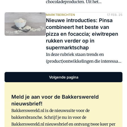
chocoladeproducten. Uit het
trendonderzoek TrendTracker 2024 van
Cargill blijkt dat consumenten daarbij
MARKTBERICHTEN
17 FEB. 25
Nieuwe introducties: Pinsa
steeds vaker kiezen voor
combineert het beste van
chocoladeproducten die naast smaak
pizza en focaccia; eiwitrepen
ook andere waarden vertegenwoordigen.
rukken verder op in
Denk daarbij aan een gezonder profiel,
supermarktschap
duurzaamheid of plantaardige
In deze rubriek staan trends en
ingrediënten. Bakkerswereld zet de
(product)ontwikkelingen die interessant
belangrijkste inzichten op een rij.
kunnen zijn om te volgen of om
inspiratie uit op te doen. Zoals de Pinsa
Volgende pagina
die het beste van pizza én focaccia'
combineert. En eiwitrijke repen rukken
verder op, ditmaal de Caramel Peanut en
Meld je aan voor de Bakkerswereld
Chocolate Ball.
nieuwsbrief!
Bakkerswereld.nl is de nieuwssite voor de
bakkersbranche. Schrijf je nu in voor de
Bakkerswereld.nl nieuwsbrief en ontvang twee keer per