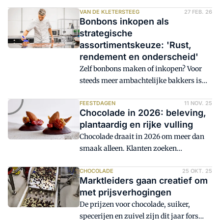
Kampen, heeft de wedstrijd om de Beste
is wel aan het verschuiven.
Bonbon van Nederland gewonnen. Hij
VAN DE KLETERSTEEG
27 FEB. 26
Bonbons inkopen als
deed al drie keer eerder mee en eindigde
strategische
telkens in de top vijf, maar de hoogste
assortimentskeuze: 'Rust,
trede van het podium bleef tot nu toe
rendement en onderscheid'
buiten bereik. Tot nu.
Zelf bonbons maken of inkopen? Voor
steeds meer ambachtelijke bakkers is
het antwoord helder. Door specialistisch
chocoladewerk uit te besteden, ontstaat
FEESTDAGEN
11 NOV. 25
Chocolade in 2026: beleving,
ruimte in productie én in de marge,
plantaardig en rijke vulling
aldus Saskia van de Kletersteeg. 'Door
Chocolade draait in 2026 om meer dan
samen te werken met specialisten zoals
smaak alleen. Klanten zoeken
Bontom kunnen wij ons richten op onze
lekkernijen die emotie oproepen,
kernactiviteiten en toch een
verrassen met nieuwe combinaties en
CHOCOLADE
25 OKT. 25
onderscheidend kwaliteitsproduct
Marktleiders gaan creatief om
uitnodigen tot interactie. Denk aan
aanbieden.'
met prijsverhogingen
bijzondere texturen, creatieve vormen
De prijzen voor chocolade, suiker,
en rijke vullingen die de zintuigen
specerijen en zuivel zijn dit jaar fors
prikkelen.