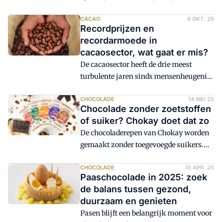
gestegen. Net als loon- en
verpakkingskosten. In deze tijd van het
CACAO
8 OKT. 25
Recordprijzen en
jaar, maakt dat onder meer
recordarmoede in
chocoladeletters en gecoate kruidnoten
cacaosector, wat gaat er mis?
al gauw op 10 tot 20 procent duurder ten
De cacaosector heeft de drie meest
opzichte van 2024, laten marktleiders
turbulente jaren sinds mensenheugenis
weten. Producenten gaan er creatief mee
achter de rug. De Cacao Barometer 2025
om.
laat zien dat er drie dingen tegelijkertijd
CHOCOLADE
14 MEI 25
Chocolade zonder zoetstoffen
aan de hand zijn: het gaat slecht, het
of suiker? Chokay doet dat zo
gaat beter dan voorheen, en er is veel
De chocoladerepen van Chokay worden
ruimte voor verbetering. De Cacao
gemaakt zonder toegevoegde suikers.
Barometer wordt vandaag (woensdag 8
Het geheim achter de receptuur zijn
oktober) gepresenteerd in Brussel.
agavevezels - ook wel agave inuline
CHOCOLADE
15 APR. 25
Paaschocolade in 2025: zoek
genoemd. Die geven de chocolade een
de balans tussen gezond,
zoete smaak.
duurzaam en genieten
Pasen blijft een belangrijk moment voor