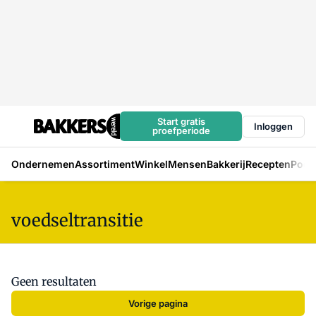
Start gratis
Inloggen
proefperiode
Ondernemen
Assortiment
Winkel
Mensen
Bakkerij
Recepten
Podc
voedseltransitie
Geen resultaten
Vorige pagina