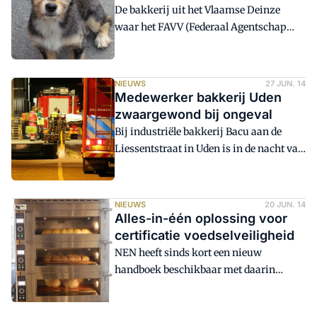
De bakkerij uit het Vlaamse Deinze
waar het FAVV (Federaal Agentschap
voor de Veiligheid van de Voedselketen,
zeg maar de Belgische variant op de
NVWA) begin dit jaar niet alleen
NIEUWS
27 JUN. 14
ongedierte, maar ook een hondendrol
Medewerker bakkerij Uden
vond, is na een tweede controle helemaal
zwaargewond bij ongeval
in orde.
Bij industriële bakkerij Bacu aan de
Liessentstraat in Uden is in de nacht van
zondag op maandag bij een
bedrijfsongeval een medewerker
zwaargewond geraakt. Bij het het
NIEUWS
20 JUN. 14
ongeluk kwam het slachtoffer volgens
Alles-in-één oplossing voor
een woordvoerder van de
certificatie voedselveiligheid
Arbeidsinspectie klem te zitten in een
NEN heeft sinds kort een nieuw
machine. Het ongeluk gebeurde iets voor
handboek beschikbaar met daarin
halftwee 's nachts.
opgenomen twee belangrijke ISO-
normen voor certificatie van food safety