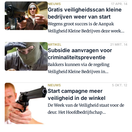
management systemen. Het handboek
NIEUWS
17 APR. 14
bundelt alle informatie die certificerende
Gratis veiligheidsscan kleine
instellingen nodig hebben voor een
bedrijven weer van start
betrouwbare en efficiënte controle van
Wegens groot succes is de Aanpak
de organisatie.
Veiligheid Kleine Bedrijven deze week
weer van start gegaan. Het ministerie
van Veiligheid en Justitie heeft budget
ARTIKEL
21 MRT. 14
Subsidie aanvragen voor
beschikbaar gesteld om ondernemers te
criminaliteitspreventie
steunen bij het verbeteren van de
Bakkers kunnen via de regeling
veiligheid.
Veiligheid Kleine Bedrijven in
aanmerking komen voor een subsidie
op het aanbrengen van
NIEUWS
5 OKT. 12
Start campagne meer
criminaliteitspreventie. Retailers weten
veiligheid in de winkel
de weg naar deze subsidie aardig te
De Week van de Veiligheid staat voor de
vinden. Bakkerijen daarentegen niet en
deur. Het Hoofdbedrijfschap
laten zo vele euro's aan
Detailhandel (HBD) start vanaf 8 oktober
preventiesubsidie liggen.
in samenwerking met het ministerie