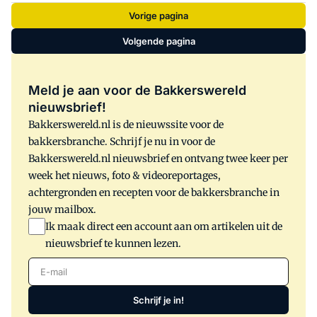
van Veiligheid en Justitie een
Vorige pagina
actiecampagne voor meer veiligheid in
de winkels.
Volgende pagina
Meld je aan voor de Bakkerswereld
nieuwsbrief!
Bakkerswereld.nl is de nieuwssite voor de
bakkersbranche. Schrijf je nu in voor de
Bakkerswereld.nl nieuwsbrief en ontvang twee keer per
week het nieuws, foto & videoreportages,
achtergronden en recepten voor de bakkersbranche in
jouw mailbox.
Ik maak direct een account aan om artikelen uit de
nieuwsbrief te kunnen lezen.
E-mail
Schrijf je in!