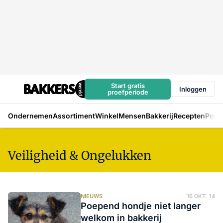
Start gratis
Inloggen
proefperiode
Ondernemen
Assortiment
Winkel
Mensen
Bakkerij
Recepten
Podc
Veiligheid & Ongelukken
NIEUWS
16 OKT. 14
Poepend hondje niet langer
welkom in bakkerij