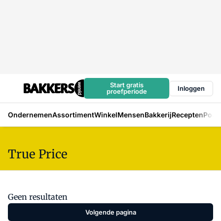
Start gratis
Inloggen
proefperiode
Ondernemen
Assortiment
Winkel
Mensen
Bakkerij
Recepten
Podc
True Price
Geen resultaten
Volgende pagina