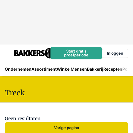
Start gratis
Inloggen
proefperiode
Ondernemen
Assortiment
Winkel
Mensen
Bakkerij
Recepten
Podc
Treck
Geen resultaten
Vorige pagina