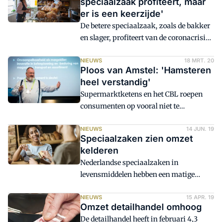
speciaalzaak profiteert, maar
een specialiteitenwinkel, kookwinkel, of
er is een keerzijde'
afkomstig uit de horeca, of ambulante
De betere speciaalzaak, zoals de bakker
handel, die onderscheidende producten
en slager, profiteert van de coronacrisis,
zoeken.
zo staat te lezen in de sectorprognoses
van de Rabobank. Toch is er ook een
NIEUWS
18 MRT. 20
Ploos van Amstel: 'Hamsteren
keerzijde. De sluiting en vervolgens
heel verstandig'
beperkte openstelling van de horeca,
Supermarktketens en het CBL roepen
heeft negatieve gevolgen voor veel
consumenten op vooral niet te
speciaalzaken. Dat zorgt per saldo voor
hamsteren, maar logistiek expert
een verwachte omzetdaling bij
Walther Ploos van Amstel vindt de
NIEUWS
14 JUN. 19
versspeciaalzaken van 2 procent in
Speciaalzaken zien omzet
tijdelijke koopjacht juist heel
2020.
kelderen
verstandig.
Nederlandse speciaalzaken in
levensmiddelen hebben een matige
maand april achter de rug. De omzet
ging die maand met ruim 3 procent
NIEUWS
15 APR. 19
Omzet detailhandel omhoog
omlaag. Supermarkten boekten wel een
De detailhandel heeft in februari 4,3