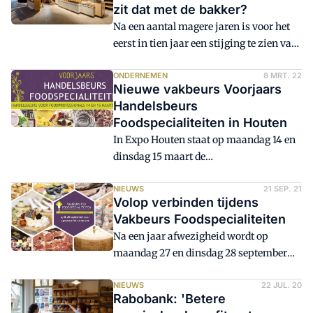
zit dat met de bakker?
Na een aantal magere jaren is voor het
eerst in tien jaar een stijging te zien van
het aantal groenteboeren in Nederland.
Het zegt iets over de wens van de
ONDERNEMEN
8 MRT. 22
Nieuwe vakbeurs Voorjaars
consument zich weer vaker tot
Handelsbeurs
speciaalzaken te wenden. Vooral het
Foodspecialiteiten in Houten
aantal winkels dat etenswaren verkoopt
In Expo Houten staat op maandag 14 en
steeg.
dinsdag 15 maart de
foodspecialiteitenbranche centraal met
een nieuwe vakbeurs voor ondernemers
NIEUWS
21 SEP. 21
Volop verbinden tijdens
met een foodspeciaalzaak: de Voorjaars
Vakbeurs Foodspecialiteiten
Handelsbeurs Foodspecialiteiten.
Na een jaar afwezigheid wordt op
maandag 27 en dinsdag 28 september
weer de Vakbeurs Foodspecialiteiten
georganiseerd in Expo Houten. Deze
NIEUWS
22 JUL. 20
Rabobank: 'Betere
beurs is gericht op foodspecialisten met