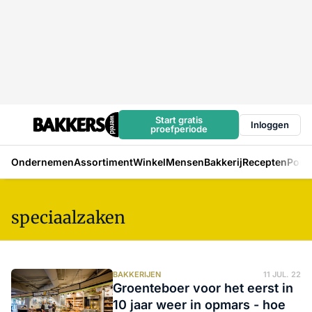
Start gratis
Inloggen
proefperiode
Ondernemen
Assortiment
Winkel
Mensen
Bakkerij
Recepten
Podc
speciaalzaken
BAKKERIJEN
11 JUL. 22
Groenteboer voor het eerst in
10 jaar weer in opmars - hoe