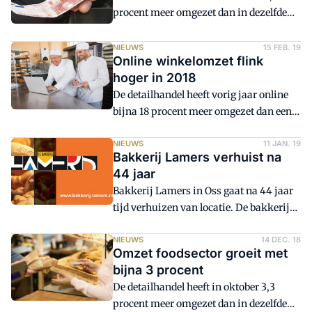
kleine toename van de omzet, maar dat
procent meer omgezet dan in dezelfde
is vooral te danken aan prijsstijgingen.
maand een jaar eerder. Dat meldt het
Centraal Bureau voor de Statistiek (CBS).
NIEUWS
15 FEB. 19
Online winkelomzet flink
De winkels in voedings- en
hoger in 2018
genotmiddelen hebben in februari 1
De detailhandel heeft vorig jaar online
procent meer omgezet.
bijna 18 procent meer omgezet dan een
jaar eerder. Dat bleek vrijdag uit data
van het Centraal Bureau voor de
NIEUWS
11 JAN. 19
Bakkerij Lamers verhuist na
Statistiek (CBS).
44 jaar
Bakkerij Lamers in Oss gaat na 44 jaar
tijd verhuizen van locatie. De bakkerij
maakt hiermee plaats voor buurman
Aldi die graag wil groeien.
NIEUWS
14 DEC. 18
Omzet foodsector groeit met
bijna 3 procent
De detailhandel heeft in oktober 3,3
procent meer omgezet dan in dezelfde