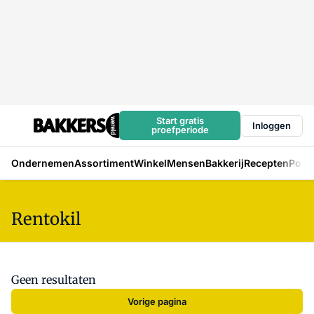
Start gratis
Inloggen
proefperiode
Ondernemen
Assortiment
Winkel
Mensen
Bakkerij
Recepten
Podc
Rentokil
Geen resultaten
Vorige pagina