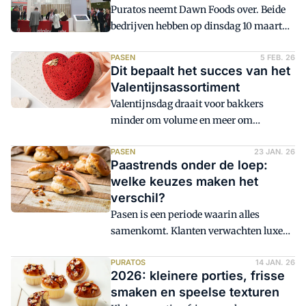
Puratos neemt Dawn Foods over. Beide
bedrijven hebben op dinsdag 10 maart
een overeenkomst getekend, waarmee
de transactie naar verwachting eind
PASEN
5 FEB. 26
Dit bepaalt het succes van het
2026 afgerond zal zijn. Tot die tijd
Valentijnsassortiment
blijven ze onafhankelijk van elkaar
Valentijnsdag draait voor bakkers
opereren. Met deze overname zet
minder om volume en meer om
Puratos een belangrijke stap in verdere
presentatie, emotie en keuze. Klanten
consolidatie in de sector; in januari 2024
zoeken iets kleins en bijzonders om te
PASEN
23 JAN. 26
nam Dawn Foods al Royal Steensma
Paastrends onder de loep:
geven of te delen, met een luxe
over.
welke keuzes maken het
uitstraling. Welke
verschil?
producteigenschappen en
Pasen is een periode waarin alles
assortimentskeuzes sluiten dit jaar het
samenkomt. Klanten verwachten luxe
beste aan bij dat koopgedrag?
en variatie, willen kunnen delen tijdens
de brunch en zoeken producten die
PURATOS
14 JAN. 26
2026: kleinere porties, frisse
feestelijk én lekker zijn. Hoe speel je in
smaken en speelse texturen
op die verwachtingen zonder extra