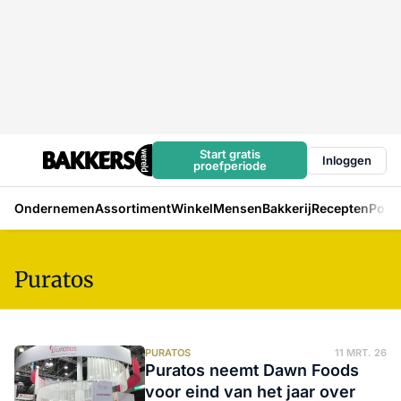
Start gratis
Inloggen
proefperiode
Ondernemen
Assortiment
Winkel
Mensen
Bakkerij
Recepten
Podc
Puratos
PURATOS
11 MRT. 26
Puratos neemt Dawn Foods
voor eind van het jaar over