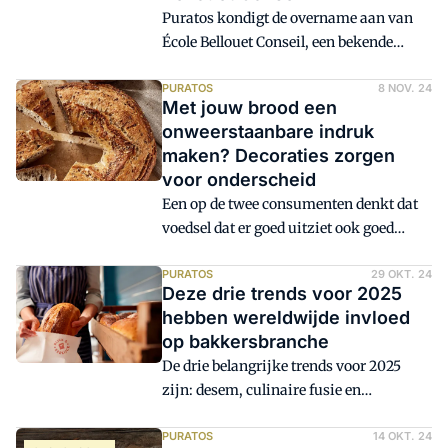
en rijke vullingen die de zintuigen
Puratos kondigt de overname aan van
prikkelen.
École Bellouet Conseil, een bekende
bakkerij-opleiding in Parijs. Met de
overname wil het concern de kennis en
PURATOS
8 NOV. 24
Met jouw brood een
technieken van de school wereldwijd
onweerstaanbare indruk
toegankelijk maken voor bakkers,
maken? Decoraties zorgen
patissiers en chocolatiers.
voor onderscheid
Een op de twee consumenten denkt dat
voedsel dat er goed uitziet ook goed
smaakt. En smaak blijft voor
consumenten de belangrijkste factor
PURATOS
29 OKT. 24
Deze drie trends voor 2025
voor herhalingsaankopen. Dat blijkt uit
hebben wereldwijde invloed
het consumententrendonderzoek Taste
op bakkersbranche
Tomorrow van Puratos. Om het brood er
De drie belangrijke trends voor 2025
aantrekkelijk te laten uitzien, spelen
zijn: desem, culinaire fusie en
decoraties een belangrijke rol. Hoe zorg
voedingsbalans. Dat blijkt uit onderzoek
je voor het onderscheid?
van Puratos. Deze trends hebben volgens
PURATOS
14 OKT. 24