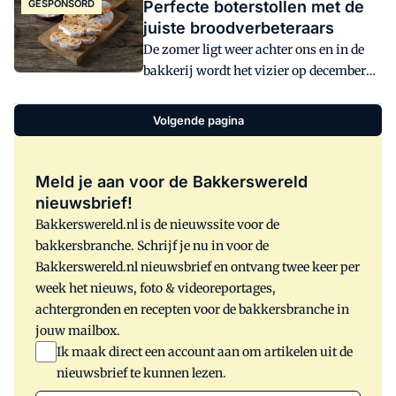
GESPONSORD
Perfecte boterstollen met de
het bedrijf wereldwijd invloed op
juiste broodverbeteraars
voedselproducenten, bakkers,
De zomer ligt weer achter ons en in de
banketbakkers en chocolatiers.
bakkerij wordt het vizier op december
gericht. De feestdagen komen eraan en
dat betekent alle hens aan dek, goede
Volgende pagina
voorbereidingen treffen en de juiste
grondstoffen selecteren. Bijvoorbeeld de
broodverbetermiddellijn 'Subliem' van
Meld je aan voor de Bakkerswereld
Puratos, waarmee onder meer perfecte
nieuwsbrief!
boterstollen en smaakvolle
Bakkerswereld.nl is de nieuwssite voor de
vruchtenbroden of krentenbollen worden
bakkersbranche. Schrijf je nu in voor de
gebakken.
Bakkerswereld.nl nieuwsbrief en ontvang twee keer per
week het nieuws, foto & videoreportages,
achtergronden en recepten voor de bakkersbranche in
jouw mailbox.
Ik maak direct een account aan om artikelen uit de
nieuwsbrief te kunnen lezen.