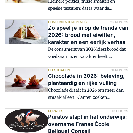
Kleinere porties, frisse smaken en
complexiteit in de bakkerij? En welke
speelse texturen: dat is waar de
keuzes maken dit jaar écht het verschil?
consument in 2026 voor valt. Voor
patissiers biedt het kansen om te
CONSUMENTENTRENDS
25 NOV. 25
Zo speel je in op de trends van
vernieuwen. Bijvoorbeeld net verfijnde
2026: brood met eiwitten,
gebakjes die luxe en bewust genieten
karakter en een eerlijk verhaal
combineren.
De consument van 2026 kiest brood dat
voedzaam is en karakter heeft.
Gezondheid, smaak en herkomst spelen
een grotere rol dan ooit: eiwitten, desem,
FEESTDAGEN
11 NOV. 25
Chocolade in 2026: beleving,
oude graansoorten en lokale
plantaardig en rijke vulling
ingrediënten winnen terrein. De vraag is
Chocolade draait in 2026 om meer dan
niet óf deze trends doorzetten, maar hoe
smaak alleen. Klanten zoeken
je er nu al op kunt inspelen.
lekkernijen die emotie oproepen,
verrassen met nieuwe combinaties en
PURATOS
13 FEB. 25
Puratos stapt in het onderwijs:
uitnodigen tot interactie. Denk aan
overname Franse École
bijzondere texturen, creatieve vormen
Bellouet Conseil