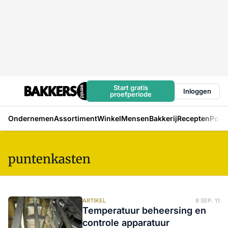
Start gratis
Inloggen
proefperiode
Ondernemen
Assortiment
Winkel
Mensen
Bakkerij
Recepten
Podc
puntenkasten
ARTIKEL
8 SEP. 11
Temperatuur beheersing en
controle apparatuur