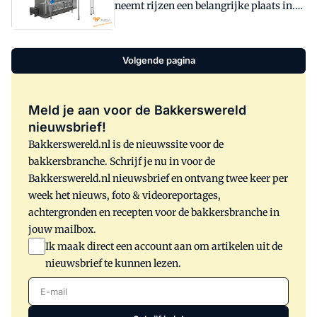
neemt rijzen een belangrijke plaats in.
neemt de rekbaarheid toe zodat het
Het is zelfs de productiestap die het
deegstuk makkelijk te vormen is. De
langst duurt. Maar er gebeurt dan ook
vraag is welk systeem geeft het beste
wel wat tijdens het rijzen van een
Volgende pagina
rijsproces, via de bollen- of de
gistdeeg. In dit artikel bespreekt Jan
puntenkast? Beide methoden hebben
Zweistra zowel de bollen- als de
hun voor- en nadelen.
puntenkast. Drie fabrikanten werkten
Meld je aan voor de Bakkerswereld
mee aan dit artikel: WP-Haton uit
nieuwsbrief!
Panningen, Ter Haar uit Nijverdal en
Bakkerswereld.nl is de nieuwssite voor de
Kalmeijer uit Den Haag.
bakkersbranche. Schrijf je nu in voor de
Bakkerswereld.nl nieuwsbrief en ontvang twee keer per
week het nieuws, foto & videoreportages,
achtergronden en recepten voor de bakkersbranche in
jouw mailbox.
Ik maak direct een account aan om artikelen uit de
nieuwsbrief te kunnen lezen.
E-mail