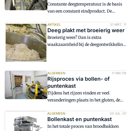
Constante deegtemperatuur is de basis
van een constant eindproduct. De
beheersing van de
omgevingstemperatuur is net zo
ARTIKEL
31 MRT. 11
Deeg plakt met broeierig weer
belangrijk. Zeker de temperatuur en
Broeierig weer? Dan is extra
Relatieve Vochtigheid beheersing (R.V.
waakzaamheid bij de deegontwikkeling
beheersing) in bollen en of puntenkast is
op zijn plaats. De temperatuur van het
essentieel.
deeg is daarbij cruciaal.
ALGEMEEN
11 MEI 09
Rijsproces via bollen- of
puntenkast
Tijdens het rijzen vinden er veel
veranderingen plaats in het gluten, de
samenstelling van het gas en de
ontwikkeling van de smaakstoffen. Na
ALGEMEEN
20 JUL. 07
Bollenkast en puntenkast
het afmeten is het deeg kort en maar
In het totale proces van broodbakken
weinig rekbaar. Gaandeweg de rijstijd