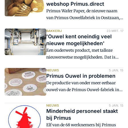
webshop Primus.direct
100% natuurlijke Zaanse ouwel te
Primus Wafer Paper, de nieuwe naam
bestellen. Begin volgend jaar wordt er
van Primus Ouwelfabriek in Oostzaan,
zelfs een speciale editor toegevoegd
heeft begin oktober zijn webshop
waarbij klanten een eigen logo of
Primus.direct geopend. 'We hebben geen
BAKKERIJ
23 MRT. 17
afbeelding kunnen uploaden en
'Ouwel kent oneindig veel
minimum orderhoeveelheid meer en
bewerken.
nieuwe mogelijkheden'
bestellingen worden uit voorraad
Een ouderwets product, met talloze
geleverd', zegt commercieel directeur
nieuwerwetse mogelijkheden. Dat is
Wouter Smits.
ouwel, stelt commercieel directeur
Wouter Smits van de 101 jaar oude
NIEUWS
5 JAN. 15
Primus Ouwel in problemen
producent Primus in Oostzaan. 'Eetbaar
De productie van onder meer eetbaar
papier is een natuurlijk product op basis
ouwel van de Primus Ouwel-fabriek in
van aardappelzetmeel, het is suikervrij
Oostzaan komt in de problemen. Dat
én biologisch afbreekbaar. Het is
meldt het Noord Hollands Dagblad.
ongekend dat één type product al meer
NIEUWS
5 JAN. 15
Minderheid personeel staakt
dan honderd jaar voldoet aan alle eisen
bij Primus
die de markt stelt.'
Elf van de 68 werknemers bij Primus