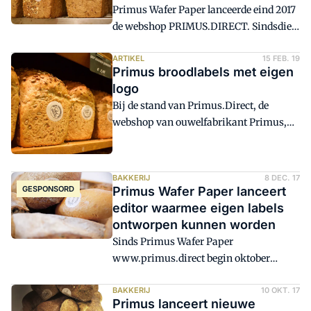
Primus Wafer Paper lanceerde eind 2017
de webshop PRIMUS.DIRECT. Sindsdien
kunnen ouwels en eetpapier ook door
kleinere afnemers direct bij de fabrikant
ARTIKEL
15 FEB. 19
Primus broodlabels met eigen
besteld worden. De ouwelfabrikant uit
logo
Oostzaan zet hiermee in op een geheel
Bij de stand van Primus.Direct, de
nieuw businessmodel. Inmiddels heeft
webshop van ouwelfabrikant Primus,
de webshop haar bestaansrecht bewezen
liggen samplesetjes broodlabels met
en kan Primus aan de slag met de
eigen logo klaar. 'De gepersonaliseerde
doorontwikkeling.
broodlabels, die je normaal gesproken
BAKKERIJ
8 DEC. 17
met de editor eenvoudig zelf ontwerpt in
GESPONSORD
Primus Wafer Paper lanceert
de webshop, zijn uitermate geschikt als
editor waarmee eigen labels
middel voor edible branding', vertelt
ontworpen kunnen worden
commercieel directeur Wouter Smits.
Sinds Primus Wafer Paper
www.primus.direct begin oktober
lanceerde, weten bakkerijen in
Nederland en België de webshop te
BAKKERIJ
10 OKT. 17
Primus lanceert nieuwe
vinden om broodlabels en decoratie van