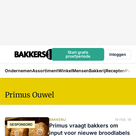
Start gratis
Inloggen
proefperiode
Ondernemen
Assortiment
Winkel
Mensen
Bakkerij
Recepten
Podc
Primus Ouwel
BAKKERIJ
19 FEB. 19
GESPONSORD
Primus vraagt bakkers om
input voor nieuwe broodlabels