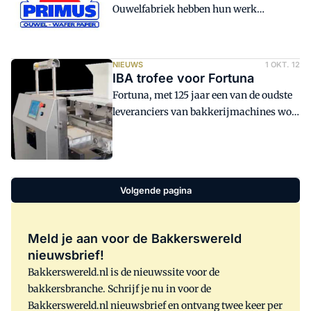
Ouwelfabriek hebben hun werk
neergelegd. De overige 57 werknemers
spannen zich in om de werkzaamheden
zo soepel mogelijk te laten verlopen en
NIEUWS
1 OKT. 12
het bedrijf draaiend te houden.
IBA trofee voor Fortuna
Fortuna, met 125 jaar een van de oudste
leveranciers van bakkerijmachines won
een IBA trofee met de nieuwe
kopmachine Primus Pro.
Volgende pagina
Meld je aan voor de Bakkerswereld
nieuwsbrief!
Bakkerswereld.nl is de nieuwssite voor de
bakkersbranche. Schrijf je nu in voor de
Bakkerswereld.nl nieuwsbrief en ontvang twee keer per