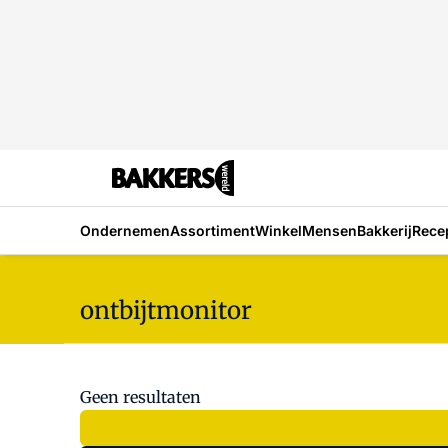
Ondernemen
Assortiment
Winkel
Mensen
Bakkerij
Rece
ontbijtmonitor
Geen resultaten