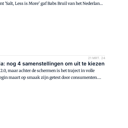
t 'Salt, Less is More' gaf Babs Bruil van het Nederlands
er precies veranderd, wat kunnen bakkers verwachten en
 norm wordt?
21 MRT. 24
ia: nog 4 samenstellingen om uit te kiezen
2.0, maar achter de schermen is het traject in volle
 begin maart op smaak zijn getest door consumenten.
kt en weten consumenten dat de bakkerij innoveert met