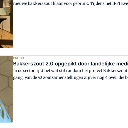
nieuwe bakkerszout klaar voor gebruik. Tijdens het IFFI Even
Bakkerij Centrum (NBC) een update over dit project. Wat is 
waarom duurt het nog even voordat Bakkerszout 2.0 echt de
BROOD
Bakkerszout 2.0 opgepikt door landelijke med
In de sector lijkt het wat stil rondom het project Bakkerszout 
gang. Van de 42 zoutsamenstellingen zijn er nog 4 over, die
Inmiddels hebben ook landelijke media het onderwerp ontde
zout.