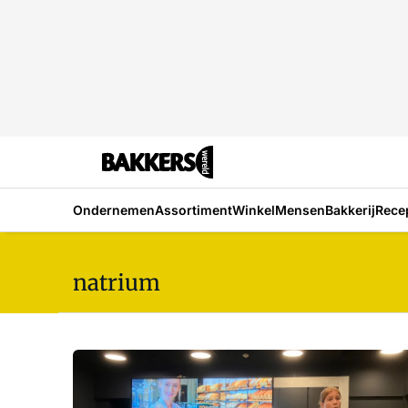
Ondernemen
Assortiment
Winkel
Mensen
Bakkerij
Rece
natrium