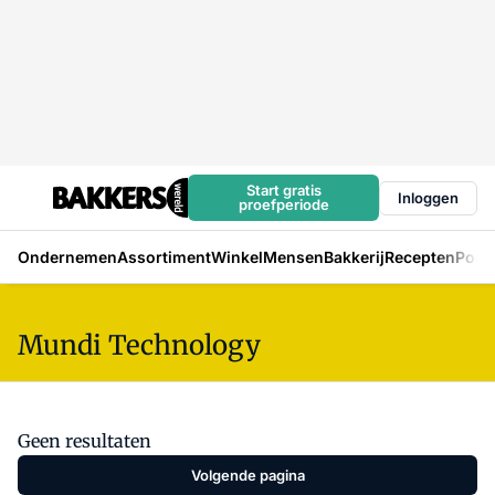
Start gratis
Inloggen
proefperiode
Ondernemen
Assortiment
Winkel
Mensen
Bakkerij
Recepten
Podc
Mundi Technology
Geen resultaten
Volgende pagina