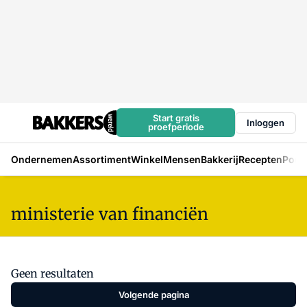
Start gratis
Inloggen
proefperiode
Ondernemen
Assortiment
Winkel
Mensen
Bakkerij
Recepten
Podc
ministerie van financiën
Geen resultaten
Volgende pagina