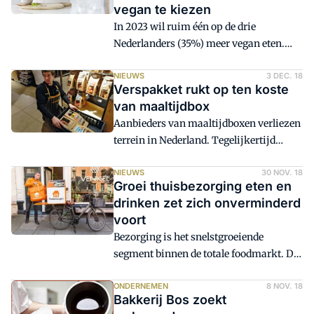
vegan te kiezen
In 2023 wil ruim één op de drie
Nederlanders (35%) meer vegan eten.
Voor 15 procent van de Nederlanders met
goede voornemens is het jaar
NIEUWS
3 DEC. 18
Verspakket rukt op ten koste
daadwerkelijk gestart met een volledig
van maaltijdbox
vegan eetpatroon. Dit blijkt uit
Aanbieders van maaltijdboxen verliezen
onderzoek in opdracht van
terrein in Nederland. Tegelijkertijd
Thuisbezorgd.nl.
stijgen de verkopen van verspakketten
in supermarkten hard door.
NIEUWS
30 NOV. 18
Groei thuisbezorging eten en
drinken zet zich onverminderd
voort
Bezorging is het snelstgroeiende
segment binnen de totale foodmarkt. De
bezorgmarkt groeit in 2018 wederom
met dubbele cijfers en komt naar
ONDERNEMEN
8 NOV. 18
Bakkerij Bos zoekt
schatting uit op €3,2 miljard (+20,1%). In