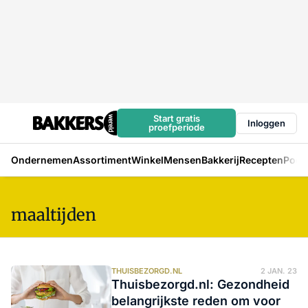
Start gratis
Inloggen
proefperiode
Ondernemen
Assortiment
Winkel
Mensen
Bakkerij
Recepten
Podc
maaltijden
THUISBEZORGD.NL
2 JAN. 23
Thuisbezorgd.nl: Gezondheid
belangrijkste reden om voor