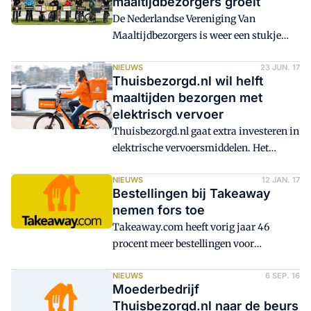
maaltijdbezorgers groeit
jaarbasis sprake van een groei met 69
De Nederlandse Vereniging Van
procent. Het bedrijf bezorgde in de
Maaltijdbezorgers is weer een stukje
meetperiode 39,5 miljoen maaltijden,
gegroeid. Twee nieuwe bezorgketens
tegenover 23,9 miljoen in het vierde
hebben zich bij de club aangesloten.
NIEUWS
23 JUN. 17
kwartaal van 2016. Voor het bedrijf komt
Thuisbezorgd.nl wil helft
winstgevendheid in zicht.
maaltijden bezorgen met
elektrisch vervoer
Thuisbezorgd.nl gaat extra investeren in
elektrische vervoersmiddelen. Het
streven is om binnen twee jaar
minimaal de helft van alle maaltijden in
NIEUWS
12 JAN. 17
Bestellingen bij Takeaway
Nederland 'groen' te bezorgen. Het gaat
nemen fors toe
om tientallen miljoenen bezorgingen per
Takeaway.com heeft vorig jaar 46
jaar.
procent meer bestellingen voor
maaltijden ontvangen dan in 2015. Dat
maakte het beursgenoteerde
NIEUWS
6 SEP. 16
Moederbedrijf
moederbedrijf van onder meer
Thuisbezorgd.nl naar de beurs
Thuisbezorgd.nl donderdag bekend.