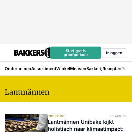
Start gratis
Inloggen
proefperiode
Ondernemen
Assortiment
Winkel
Mensen
Bakkerij
Recepten
Podc
Lantmännen
INDUSTRIE
25 APR. 25
Lantmännen Unibake kijkt
holistisch naar klimaatimpact: