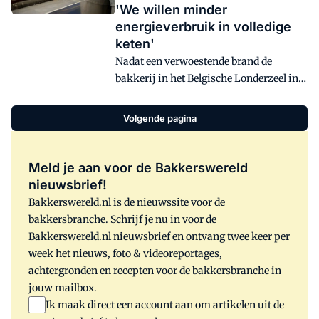
'We willen minder
energieverbruik in volledige
keten'
Nadat een verwoestende brand de
bakkerij in het Belgische Londerzeel in
2015 in de as legde, besloot Lantmännen
Unibake al snel tot de wederopbouw van
Volgende pagina
een bakkerij met een grotere capaciteit.
Dit was meteen de kickstart voor
duurzame productie. In vijf jaar tijd
Meld je aan voor de Bakkerswereld
werd de CO2-uitstoot gehalveerd.
nieuwsbrief!
Behalve technologie, speelden en spelen
Bakkerswereld.nl is de nieuwssite voor de
ook de medewerkers een belangrijke rol.
bakkersbranche. Schrijf je nu in voor de
Bakkerswereld.nl nieuwsbrief en ontvang twee keer per
week het nieuws, foto & videoreportages,
achtergronden en recepten voor de bakkersbranche in
jouw mailbox.
Ik maak direct een account aan om artikelen uit de