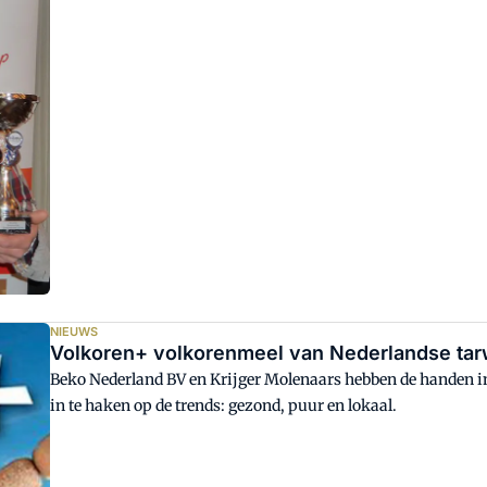
Vierlinden in Goes. De prijsuitreiking werd verricht door v
ambassadeur van de ambachtelijke bakkerij.
NIEUWS
Volkoren+ volkorenmeel van Nederlandse ta
Beko Nederland BV en Krijger Molenaars hebben de handen i
in te haken op de trends: gezond, puur en lokaal.