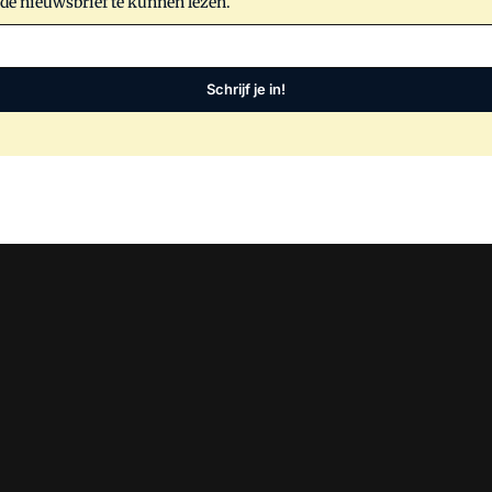
 de nieuwsbrief te kunnen lezen.
Schrijf je in!