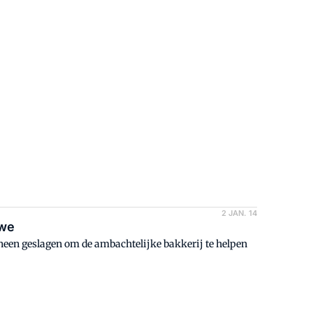
oormalig topwielrenster Leontien van Moorsel,
2 JAN. 14
rwe
neen geslagen om de ambachtelijke bakkerij te helpen