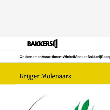
Ondernemen
Assortiment
Winkel
Mensen
Bakkerij
Rece
Krijger Molenaars