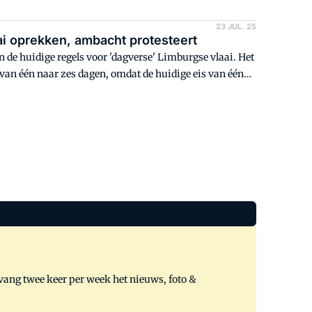
23 JUL. 25
drijf wil 'dagvers' voor Limburgse vlaai oprekken, ambacht protesteert
de huidige regels voor 'dagverse' Limburgse vlaai. Het
t van één naar zes dagen, omdat de huidige eis van één
s. Limburgse ambachtelijke bakkers verzetten zich,
tvang twee keer per week het nieuws, foto &