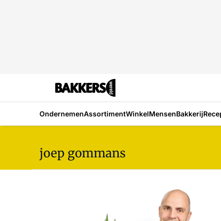
Ondernemen
Assortiment
Winkel
Mensen
Bakkerij
Rece
joep gommans