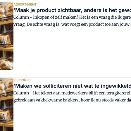
ASSORTIMENT
'Maak je product zichtbaar, anders is het gewo
Column - Inkopen of zelf maken? Het is een vraag die ik gereg
vraag. De echte vraag is: wat voegt een product toe aan jou
Ongeveer 20 procent van je producten zorgt voor 80 procent v
messcherp op zijn. Topkwaliteit. Altijd constant. Goede mar
PERSONEEL
'Maken we solliciteren niet wat te ingewikkel
Column - Het tekort aan medewerkers blijft een terugkerend 
gebrek aan vakbekwame bakkers, hoor ik nu steeds vaker da
ingevuld raken.