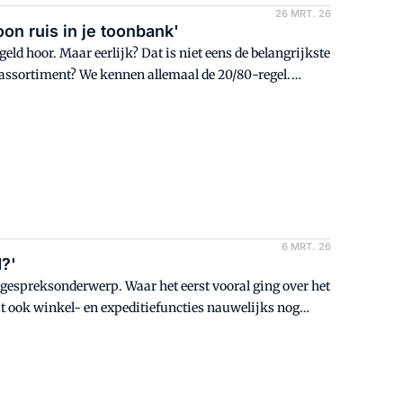
26 MRT. 26
on ruis in je toonbank'
eld hoor. Maar eerlijk? Dat is niet eens de belangrijkste
w assortiment? We kennen allemaal de 20/80-regel.
an je omzet. Dat zijn je toppers. Dáár moet je
ge. Altijd beschikbaar. Geen gedoe.
6 MRT. 26
d?'
gespreksonderwerp. Waar het eerst vooral ging over het
t ook winkel- en expeditiefuncties nauwelijks nog