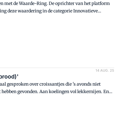
n met de Waarde-Ring. De oprichter van het platform
ing deze waardering in de categorie Innovatieve
an Limburgs gedeputeerde Jasper Kuntzelaers.
14 AUG. 25
brood)'
maal gesproken over croissantjes die 's avonds niet
et hebben gevonden. Aan koelingen vol lekkernijen. En
t zonde van de energie - letterlijk. Maar vandaag wil ik