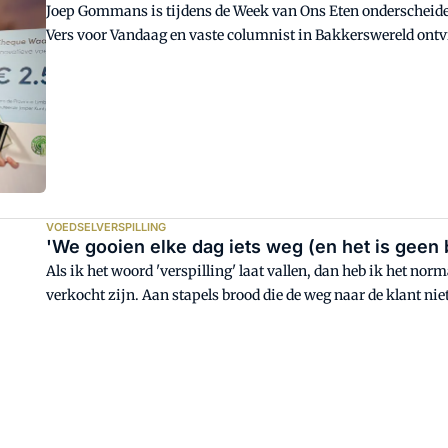
Joep Gommans is tijdens de Week van Ons Eten onderscheide
Vers voor Vandaag en vaste columnist in Bakkerswereld ontv
Voedselondernemer, uit handen v
VOEDSELVERSPILLING
'We gooien elke dag iets weg (en het is geen 
Als ik het woord 'verspilling' laat vallen, dan heb ik het nor
verkocht zijn. Aan stapels brood die de weg naar de klant ni
ja, daar zetten we ons met Vers Voor Vandaag vol voor in. Wan
het over een andere soort verspilling hebben.