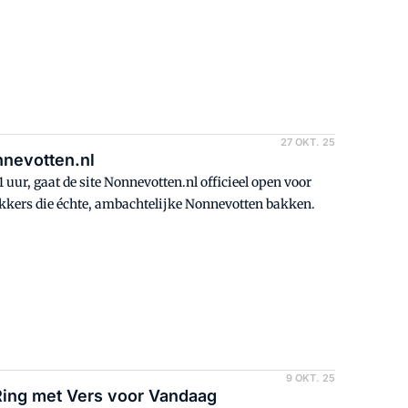
s mee.
27 OKT. 25
nevotten.nl
1 uur, gaat de site Nonnevotten.nl officieel open voor
akkers die échte, ambachtelijke Nonnevotten bakken.
9 OKT. 25
ing met Vers voor Vandaag