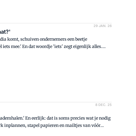
29 JAN. 26
aat?'
edia komt, schuiven ondernemers een beetje
ets mee.' En dat woordje 'iets' zegt eigenlijk alles.
Leuk als er tijd over is.
8 DEC. 25
 ademhalen.' En eerlijk: dat is soms precies wat je nodig
 inplannen, stapel papieren en mailtjes van vóór
n lucht.' Begrijp ik. Maar ik hoor óók: 'Leegte.' Minder