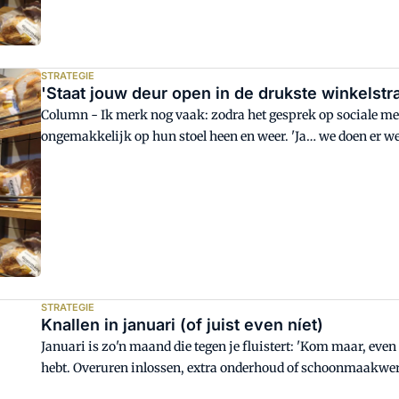
STRATEGIE
'Staat jouw deur open in de drukste winkelstr
Column - Ik merk nog vaak: zodra het gesprek op sociale m
ongemakkelijk op hun stoel heen en weer. 'Ja… we doen er wel i
Socials worden nog te vaak gezien als bijzaak. Iets voor erbij. 
STRATEGIE
Knallen in januari (of juist even níet)
Januari is zo'n maand die tegen je fluistert: 'Kom maar, even
hebt. Overuren inlossen, extra onderhoud of schoonmaakwerk
Sinterklaas eindelijk wegwerken. Ik hoor vaak: 'Heerlijk, eve