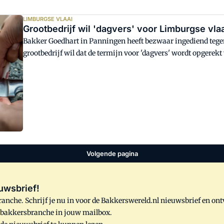
LIMBURGSE VLAAI
Grootbe
Bakker Goedhart in Panningen heeft bezwaar ingediend tegen 
grootbedrijf wil dat de termijn voor 'dagvers' wordt opgerek
dag te streng zou zijn voor grote bakkerijen en hun afnemer
gesteund door de NBOV.
Volgende pagina
uwsbrief!
anche. Schrijf je nu in voor de Bakkerswereld.nl nieuwsbrief en on
e bakkersbranche in jouw mailbox.