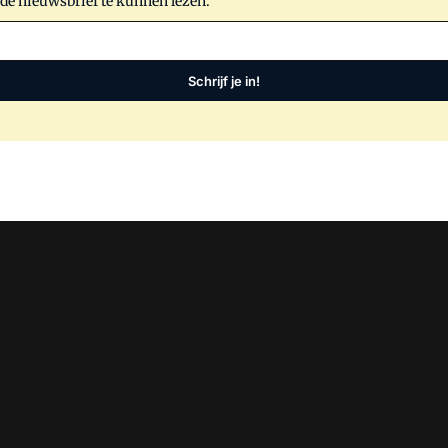
 de nieuwsbrief te kunnen lezen.
Schrijf je in!