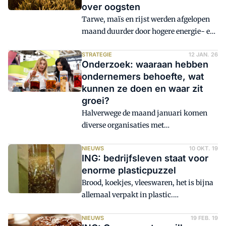
over oogsten
Tarwe, maïs en rijst werden afgelopen
maand duurder door hogere energie- en
kunstmestkosten, onzekerheid over
oogsten en geopolitieke spanningen. De
STRATEGIE
12 JAN. 26
Onderzoek: waaraan hebben
FAO verwacht voor het komende seizoen
ondernemers behoefte, wat
een lagere wereldwijde graanproductie,
kunnen ze doen en waar zit
terwijl ING wijst op toenemende risico's
groei?
voor de agrarische markten.
Halverwege de maand januari komen
diverse organisaties met
onderzoeksresultaten over de
voedingsindustrie. Group7 bevroeg in
NIEUWS
10 OKT. 19
ING: bedrijfsleven staat voor
aanloop naar de Horecava, die vandaag
enorme plasticpuzzel
van start gaat, ruim duizend beslissers
Brood, koekjes, vleeswaren, het is bijna
in de horeca naar hun behoeften. FSIN
allemaal verpakt in plastic.
komt met bemoedigende cijfers over
Nederlanders gebruiken jaarlijks 26
groei van de out-of-home-markt, terwijl
miljard stuks plastic
NIEUWS
19 FEB. 19
ING meldt dat de groei in de