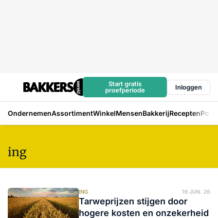
Start gratis
Inloggen
proefperiode
Ondernemen
Assortiment
Winkel
Mensen
Bakkerij
Recepten
Podc
ing
ING
16 JUN. 26
Tarweprijzen stijgen door
hogere kosten en onzekerheid