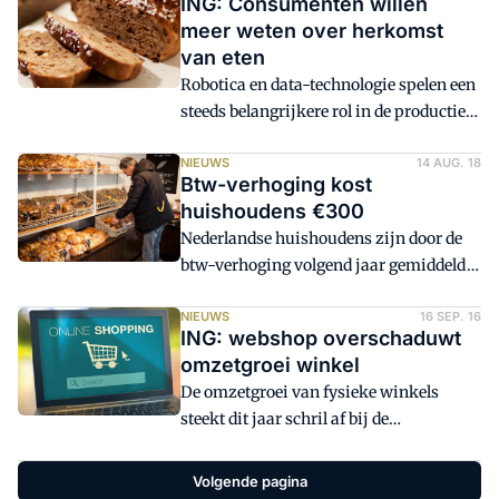
ING: Consumenten willen
voedselverpakkingen. En dat verbruik
voedingsindustrie in 2026 naar
meer weten over herkomst
blijft groeien. Bedrijfsleven,
verwachting terugvalt. Waaraan hebben
van eten
consumenten en overheid staan voor een
ondernemers behoefte en wat kunnen ze
Robotica en data-technologie spelen een
enorme plastic puzzle.
doen?
steeds belangrijkere rol in de productie
van ons eten. Technologie draagt onder
meer bij aan de betaalbaarheid van
NIEUWS
14 AUG. 18
Btw-verhoging kost
voeding, terwijl het ook helpt om
huishoudens €300
inzichten te geven over de herkomst en
Nederlandse huishoudens zijn door de
productie. Dat concludeert het
btw-verhoging volgend jaar gemiddeld
Economisch Bureau van ING in een
zo'n 300 euro duurder uit.
rapport over de sector.
NIEUWS
16 SEP. 16
ING: webshop overschaduwt
omzetgroei winkel
De omzetgroei van fysieke winkels
steekt dit jaar schril af bij de
verkoopplus die webshops halen.
Volgens het Economisch Bureau van ING
Volgende pagina