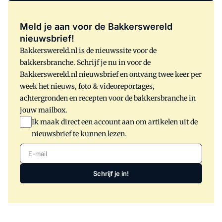
zal de detailhandel dit jaar 1,5 procent
meer omzetten. Met name winkels die
levensmiddelen verkopen trekken die
Meld je aan voor de Bakkerswereld
kar. Webshops zien hun omzet met een
nieuwsbrief!
vijfde toenemen, waarbij vooral mode en
Bakkerswereld.nl is de nieuwssite voor de
elektronica gretig aftrek vinden.
bakkersbranche. Schrijf je nu in voor de
Bakkerswereld.nl nieuwsbrief en ontvang twee keer per
week het nieuws, foto & videoreportages,
achtergronden en recepten voor de bakkersbranche in
jouw mailbox.
Ik maak direct een account aan om artikelen uit de
nieuwsbrief te kunnen lezen.
E-mail
Schrijf je in!