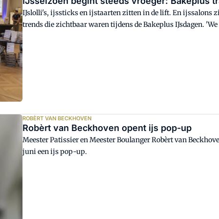
IJsseizoen begint steeds vroeger: Bakeplus tr
IJslolli's, ijssticks en ijstaarten zitten in de lift. En ijssalo
trends die zichtbaar waren tijdens de Bakeplus IJsdagen. 'We 
Bob Sars van de groothandel en importeur voor ijsbereiders 
ROBÈRT VAN BECKHOVEN
Robèrt van Beckhoven opent ijs pop-up
Meester Patissier en Meester Boulanger Robèrt van Beckhove
juni een ijs pop-up.