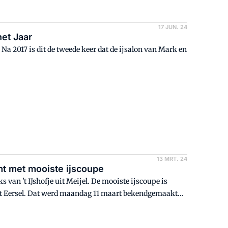
17 JUN. 24
het Jaar
. Na 2017 is dit de tweede keer dat de ijsalon van Mark en
13 MRT. 24
omt met mooiste ijscoupe
van 't IJshofje uit Meijel. De mooiste ijscoupe is
it Eersel. Dat werd maandag 11 maart bekendgemaakt