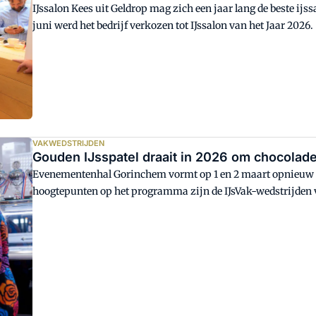
IJssalon Kees uit Geldrop mag zich een jaar lang de beste ij
juni werd het bedrijf verkozen tot IJssalon van het Jaar 2026.
VAKWEDSTRIJDEN
Gouden IJsspatel draait in 2026 om chocolade
Evenementenhal Gorinchem vormt op 1 en 2 maart opnieuw h
hoogtepunten op het programma zijn de IJsVak-wedstrijden v
(VAIJ). Dit jaar draait de Gouden IJsspatel om de smaak choc