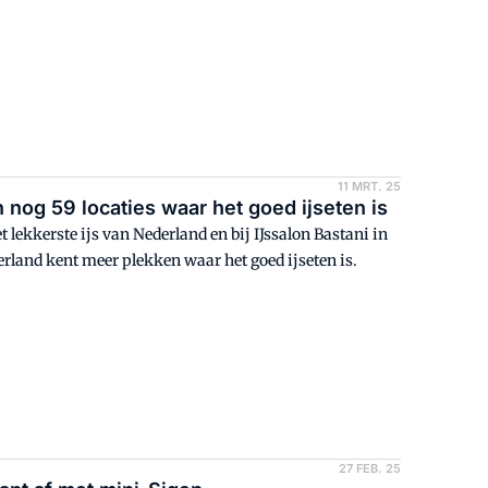
11 MRT. 25
n nog 59 locaties waar het goed ijseten is
 lekkerste ijs van Nederland en bij IJssalon Bastani in
erland kent meer plekken waar het goed ijseten is.
27 FEB. 25