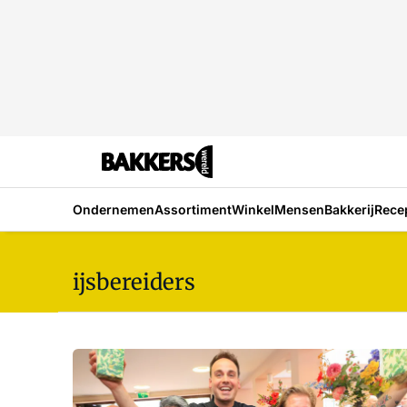
Ondernemen
Assortiment
Winkel
Mensen
Bakkerij
Rece
ijsbereiders