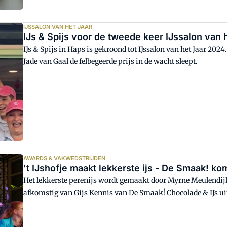
IJSSALON VAN HET JAAR
IJs & Spijs voor de tweede keer IJssalon van 
IJs & Spijs in Haps is gekroond tot IJssalon van het Jaar 2024
Jade van Gaal de felbegeerde prijs in de wacht sleept.
AWARDS & VAKWEDSTRIJDEN
't IJshofje maakt lekkerste ijs - De Smaak! k
Het lekkerste perenijs wordt gemaakt door Myrne Meulendijks 
afkomstig van Gijs Kennis van De Smaak! Chocolade & IJs u
tijdens de IJsVak-Wedstrijden in Gorinchem.