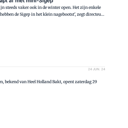
apt af met mini-Sigep
ns zijn steeds vaker ook in de winter open. Het zijn enkele
hebben de Sigep in het klein nagebootst', zegt directeur
en brood- en banketbakkerijen.
24 JUN. 24
n, bekend van Heel Holland Bakt, opent zaterdag 29