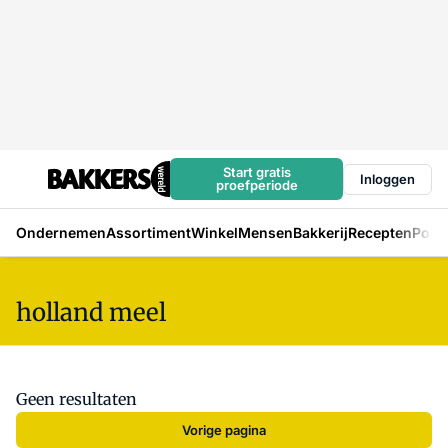
Start gratis
Inloggen
proefperiode
Ondernemen
Assortiment
Winkel
Mensen
Bakkerij
Recepten
Podc
holland meel
Geen resultaten
Vorige pagina