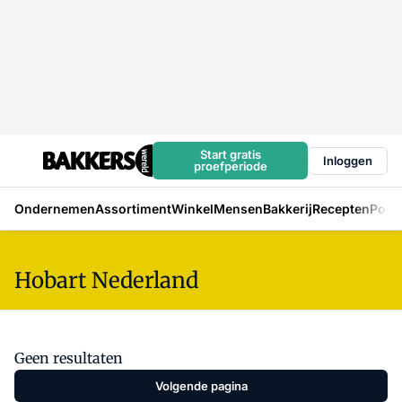
Start gratis
Inloggen
proefperiode
Ondernemen
Assortiment
Winkel
Mensen
Bakkerij
Recepten
Podc
Hobart Nederland
Geen resultaten
Volgende pagina