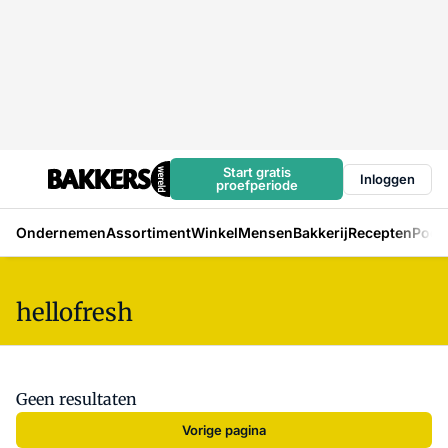
Start gratis
Inloggen
proefperiode
Ondernemen
Assortiment
Winkel
Mensen
Bakkerij
Recepten
Podc
hellofresh
Geen resultaten
Vorige pagina