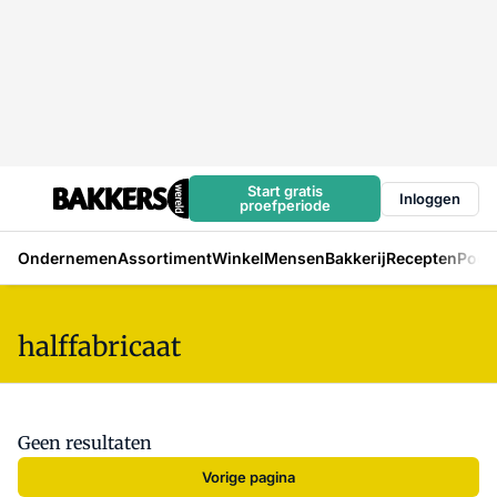
Start gratis
Inloggen
proefperiode
Ondernemen
Assortiment
Winkel
Mensen
Bakkerij
Recepten
Podc
halffabricaat
Geen resultaten
Vorige pagina