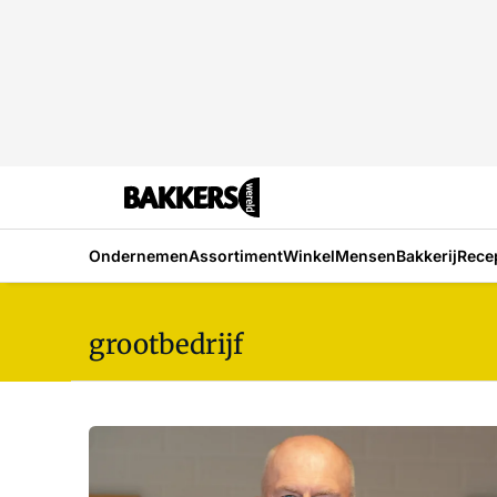
Ondernemen
Assortiment
Winkel
Mensen
Bakkerij
Rece
grootbedrijf