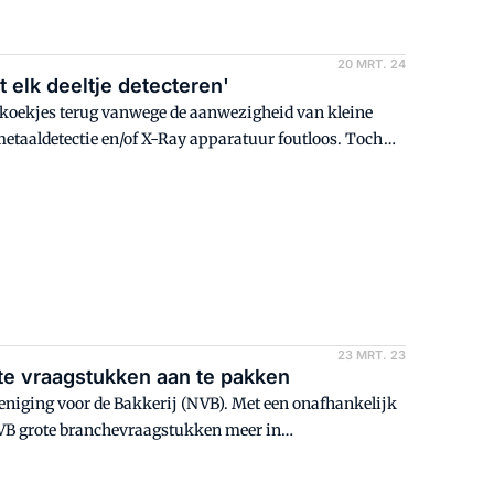
20 MRT. 24
 elk deeltje detecteren'
s koekjes terug vanwege de aanwezigheid van kleine
metaaldetectie en/of X-Ray apparatuur foutloos. Toch
et gebeuren en hoe werkt metaaldetectie eigenlijk?
23 MRT. 23
te vraagstukken aan te pakken
eniging voor de Bakkerij (NVB). Met een onafhankelijk
 NVB grote branchevraagstukken meer in