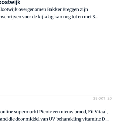
oostwijk
 Klootwijk overgenomen Bakker Breggen zijn
Inschrijven voor de kijkdag kan nog tot en met 3
28 OKT. 20
online supermarkt Picnic een nieuw brood, Fit Vitaal,
erland die door middel van UV-behandeling vitamine D
eigenaar-directeur Klaas Fuite.