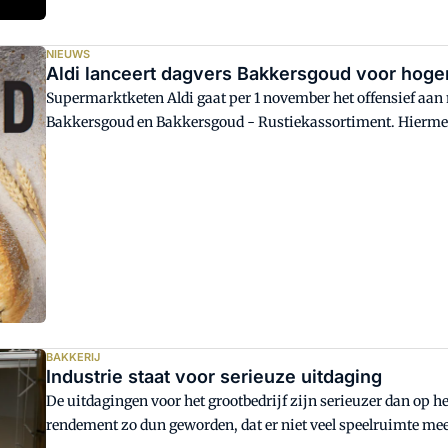
NIEUWS
Aldi lanceert dagvers Bakkersgoud voor hog
Supermarktketen Aldi gaat per 1 november het offensief aa
Bakkersgoud en Bakkersgoud - Rustiekassortiment. Hiermee 
dagverse broden aan in het midden- en hogere segment.
BAKKERIJ
Industrie staat voor serieuze uitdaging
De uitdagingen voor het grootbedrijf zijn serieuzer dan op he
rendement zo dun geworden, dat er niet veel speelruimte me