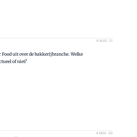
9 AUG. 21
 Food uit over de bakkerijbranche. Welke
tueel of niet?
4 NOV. 20