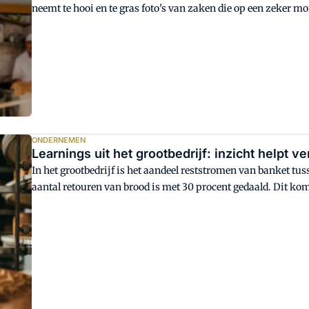
neemt te hooi en te gras foto's van zaken die op een zeker mo
geval, vaak een actie.
ONDERNEMEN
Learnings uit het grootbedrijf: inzicht helpt v
In het grootbedrijf is het aandeel reststromen van banket 
aantal retouren van brood is met 30 procent gedaald. Dit kom
keten steeds inzichtelijker weet te maken. Saillant detail:
aangemerkt dan bijvoorbeeld vergisting.