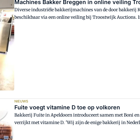
Machines Bakker Breggen in online veiling Tr
Diverse industriële bakkerijmachines van de door bakkerij
beschikbaar via een online veiling bij Troostwijk Auctions. 
november.
NIEUWS
Fuite voegt vitamine D toe op volkoren
Bakkerij Fuite in Apeldoorn introduceert samen met Boni en 
verrijkt met vitamine D. 'Wij zijn de enige bakkerij in Ned
aan de korst van brood weet toe te voegen, een unicum', zegt 