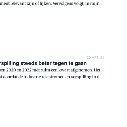
ment relevant zijn of lijken. Vervolgens volgt, in mijn
20 MRT. 24
erspilling steeds beter tegen te gaan
tussen 2020 en 2022 met ruim een kwart afgenomen. Het
t doordat de industrie reststromen en verspilling in de
 diervoeder wordt als een hoogwaardigere bestemming