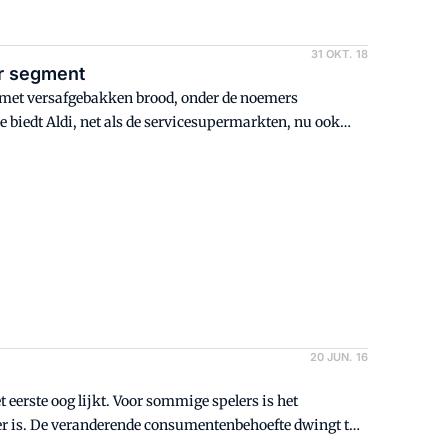
31 OKT. 18
er segment
n met versafgebakken brood, onder de noemers
biedt Aldi, net als de servicesupermarkten, nu ook
20 JUN. 16
t eerste oog lijkt. Voor sommige spelers is het
er is. De veranderende consumentenbehoefte dwingt tot