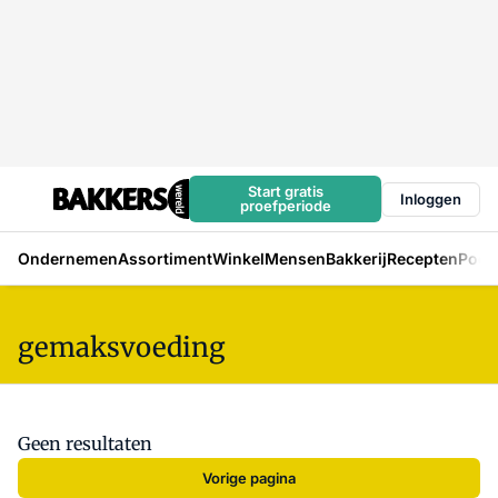
Start gratis
Inloggen
proefperiode
Ondernemen
Assortiment
Winkel
Mensen
Bakkerij
Recepten
Podc
gemaksvoeding
Geen resultaten
Vorige pagina