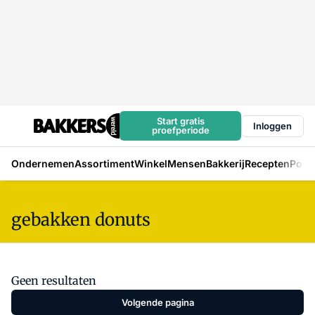
Start gratis
Inloggen
proefperiode
Ondernemen
Assortiment
Winkel
Mensen
Bakkerij
Recepten
Podc
gebakken donuts
Geen resultaten
Volgende pagina