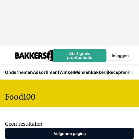
Start gratis
Inloggen
proefperiode
Ondernemen
Assortiment
Winkel
Mensen
Bakkerij
Recepten
Podc
Food100
Geen resultaten
Volgende pagina