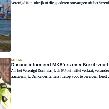
Verenigd Koninkrijk of die goederen ontvangen uit het Vereni
digitale systemen die nodig zijn voor het aanvragen en verw
Het aanmelden bij de verschillende systemen duurt normalit
oplopen als veel bedrijven zich vanwege een 'no-deal Brexit
NIEUWS
Douane informeert MKB'ers over Brexit-voor
Als het Verenigd Koninkrijk de EU definitief verlaat, veran
aanzienlijk. Om ondernemers hierop voor te bereiden, heeft 
flowchart ontwikkeld met stappen die ondernemers moeten 