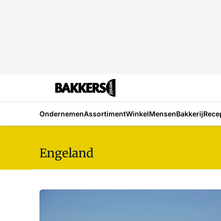
Ondernemen
Assortiment
Winkel
Mensen
Bakkerij
Rece
Engeland