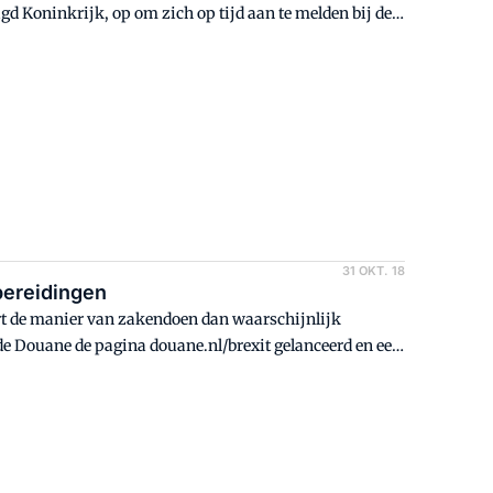
gd Koninkrijk, op om zich op tijd aan te melden bij de
erken van import- en exportkeuringen en -certificaten.
er ongeveer 2 weken, maar deze doorlooptijd kan flink
' pas op het laatste moment aanmelden.
31 OKT. 18
bereidingen
dert de manier van zakendoen dan waarschijnlijk
de Douane de pagina douane.nl/brexit gelanceerd en een
nemen voor de Brexit.