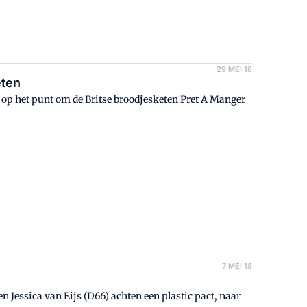
29 MEI 18
eten
 op het punt om de Britse broodjesketen Pret A Manger
7 MEI 18
n Jessica van Eijs (D66) achten een plastic pact, naar