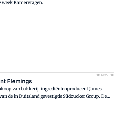
ige week Kamervragen.
18 NOV. 16
ent Flemings
aankoop van bakkerij-ingrediëntenproducent James
van de in Duitsland gevestigde Südzucker Group. De