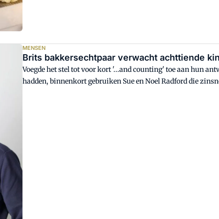
MENSEN
Brits bakkersechtpaar verwacht achttiende ki
Voegde het stel tot voor kort '...and counting' toe aan hun an
hadden, binnenkort gebruiken Sue en Noel Radford die zinsn
uit Morecambe in het Engelse Lancashire verwacht het achttien