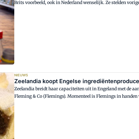
Brits voorbeeld, ook in Nederland wenselijk. Ze stelden vor
NIEUWS
Zeelandia koopt Engelse ingrediëntenproduc
Zeelandia breidt haar capaciteiten uit in Engeland met de 
Fleming & Co (Flemings). Momenteel is Flemings in handen 
verkoop zal definitief zijn op 1 januari 2017.