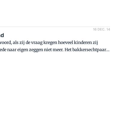
16 DEC. 14
nd
twoord, als zij de vraag kregen hoeveel kinderen zij
ede naar eigen zeggen niet meer. Het bakkersechtpaar
de kind. 'En dat is het laatste', aldus Sue en Noel.