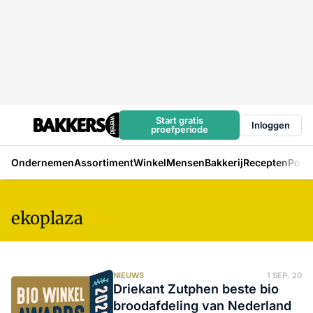
Start gratis
Inloggen
proefperiode
Ondernemen
Assortiment
Winkel
Mensen
Bakkerij
Recepten
Podc
ekoplaza
NIEUWS
1 SEP. 20
Driekant Zutphen beste bio
broodafdeling van Nederland