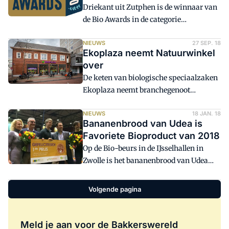
Driekant uit Zutphen is de winnaar van
de Bio Awards in de categorie
broodafdeling. Ekoplaza Utrecht is op de
tweede plaats geëindigd. Volgende week
NIEUWS
27 SEP. 18
Ekoplaza neemt Natuurwinkel
worden de awards voor de eerste keer
over
uitgereikt. Doel van deze verkiezingen is
De keten van biologische speciaalzaken
de biologische speciaalzaakbranche
Ekoplaza neemt branchegenoot
positief in de spotlights te zetten.
Natuurwinkel over. Laatstgenoemde
partij stond al enige tijd in de etalage.
NIEUWS
18 JAN. 18
Bananenbrood van Udea is
Favoriete Bioproduct van 2018
Op de Bio-beurs in de IJsselhallen in
Zwolle is het bananenbrood van Udea
verkozen tot Bioproduct van 2018.
Volgende pagina
Meld je aan voor de Bakkerswereld