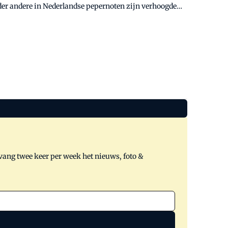
nder andere in Nederlandse pepernoten zijn verhoogde
iekvoetbal; bakkers krijgen al vragen van hun
tvang twee keer per week het nieuws, foto &