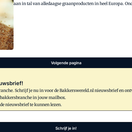
aan in tal van alledaagse graanproducten in heel Europa. O
niveaus gevonden. NBC uit Wageningen waarschuwt voor pan
klanten.
Volgende pagina
uwsbrief!
anche. Schrijf je nu in voor de Bakkerswereld.nl nieuwsbrief en on
e bakkersbranche in jouw mailbox.
 de nieuwsbrief te kunnen lezen.
Schrijf je in!