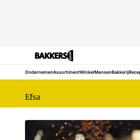
Ondernemen
Assortiment
Winkel
Mensen
Bakkerij
Rece
Efsa