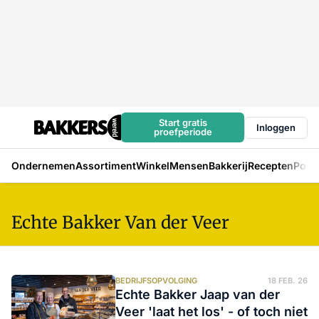
Start gratis
Inloggen
proefperiode
Ondernemen
Assortiment
Winkel
Mensen
Bakkerij
Recepten
Podc
Echte Bakker Van der Veer
BEDRIJFSOPVOLGING
18 FEB. 26
Echte Bakker Jaap van der
Veer 'laat het los' - of toch niet