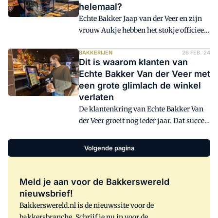
helemaal?
Echte Bakker Jaap van der Veer en zijn
vrouw Aukje hebben het stokje officieel
overgedragen aan hun zoon Remco. Jaap
moest de afgelopen jaren al enkele
BAKKERIJEN
26 FEB. 24
Dit is waarom klanten van
stappen terug doen door de nasleep van
Echte Bakker Van der Veer met
een bacteriële infectie in zijn voet, die
een grote glimlach de winkel
acht jaar geleden begon. Sinds 5
verlaten
november 2025 zwaait Remco de scepter
De klantenkring van Echte Bakker Van
over de bakkerij en de winkels in
der Veer groeit nog ieder jaar. Dat succes
Barneveld en Ede. 'Ik laat het los', zegt
komt niet vanzelf: de familie Van der
Jaap, al krijg je de bakkerij nooit
Veer zet vol in op het werven en binden
helemaal uit de bakker.
Volgende pagina
van klanten.
Meld je aan voor de Bakkerswereld
nieuwsbrief!
Bakkerswereld.nl is de nieuwssite voor de
bakkersbranche. Schrijf je nu in voor de