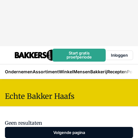
Start gratis
Inloggen
proefperiode
Ondernemen
Assortiment
Winkel
Mensen
Bakkerij
Recepten
Podc
Echte Bakker Haafs
Geen resultaten
Volgende pagina