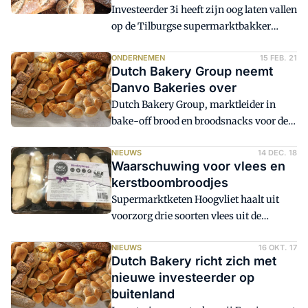
Investeerder 3i heeft zijn oog laten vallen
op de Tilburgse supermarktbakker
Dutch Bakery. Deze is nu nog eigendom
van een andere investeerder.
ONDERNEMEN
15 FEB. 21
Dutch Bakery Group neemt
Danvo Bakeries over
Dutch Bakery Group, marktleider in
bake-off brood en broodsnacks voor de
thuismarkt, neemt branchegenoot
Danvo Bakeries over. De groep wil
NIEUWS
14 DEC. 18
Waarschuwing voor vlees en
investeren in het integreren van de
kerstboombroodjes
productielijnen van Danvo Bakeries.
Supermarktketen Hoogvliet haalt uit
voorzorg drie soorten vlees uit de
schappen vanwege de mogelijke
aanwezigheid van de
NIEUWS
16 OKT. 17
Dutch Bakery richt zich met
salmonellabacterie. Het gaat om filet
nieuwe investeerder op
cordon bleu, gemarineerde filetlapjes en
buitenland
wienerschnitzel. Voedselwarenautoriteit