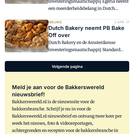
Investeringsmaatschappij Egeria neemt
NVWA meldt dat tijdens een controle
een meerderheidsbelang in Dutch
salmonella is aangetroffen. Ook het eten
Bakery. De investeerder ziet
van de kerstboombroodjes mix van Easy
internationale mogelijkheden voor de
NIEUWS
3 APR. 17
Bakery (verkrijgbaar bij supermarkten
Dutch Bakery neemt PB Bake
snel groeiende producent van
Boni en Poiesz) is niet zonder risicio.
Off over
afbakbroodjes.
Dutch Bakery waarschuwt voor het eten
Dutch Bakery en de Amsterdamse
van de kerstboombroodjes omdat op
investeringsmaatschappij Standard
sommige verpakkingen een verkeerd
Investment hebben PB Bake Off uit Rijen
etiket staat. Daardoor staan de
(NB) overgenomen. De producent en
Volgende pagina
allergenen gluten niet vermeld.
toeleverancier van ambachtelijk gerezen
bladerdeegproducten zoals croissants,
wordt onderdeel van Dutch Bakery. De
Meld je aan voor de Bakkerswereld
overnamesom is niet bekendgemaakt.
nieuwsbrief!
Bakkerswereld.nl is de nieuwssite voor de
bakkersbranche. Schrijf je nu in voor de
Bakkerswereld.nl nieuwsbrief en ontvang twee keer per
week het nieuws, foto & videoreportages,
achtergronden en recepten voor de bakkersbranche in