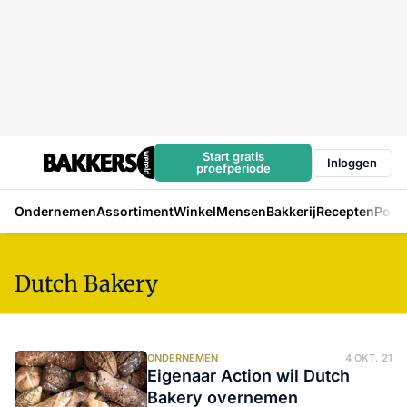
Start gratis
Inloggen
proefperiode
Ondernemen
Assortiment
Winkel
Mensen
Bakkerij
Recepten
Podc
Dutch Bakery
ONDERNEMEN
4 OKT. 21
Eigenaar Action wil Dutch
Bakery overnemen