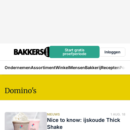
Start gratis
Inloggen
proefperiode
Ondernemen
Assortiment
Winkel
Mensen
Bakkerij
Recepten
Podc
Domino's
NIEUWS
1 AUG. 18
Nice to know: ijskoude Thick
Shake