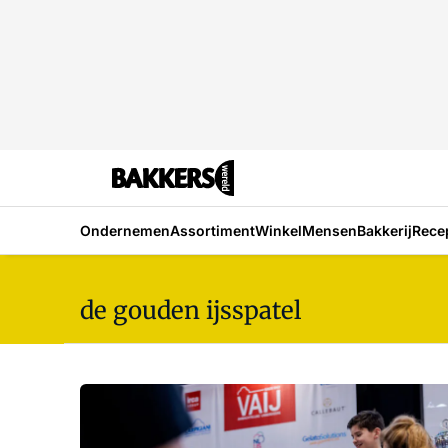
Ondernemen
Assortiment
Winkel
Mensen
Bakkerij
Rece
de gouden ijsspatel