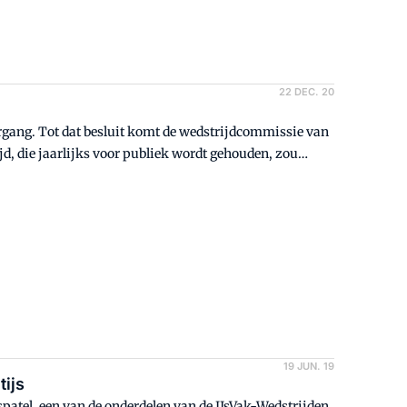
22 DEC. 20
organg. Tot dat besluit komt de wedstrijdcommissie van
d, die jaarlijks voor publiek wordt gehouden, zou
art in Evenementenhal Gorinchem. Deze vakbeurs staat
19 JUN. 19
tijs
patel, een van de onderdelen van de IJsVak-Wedstrijden