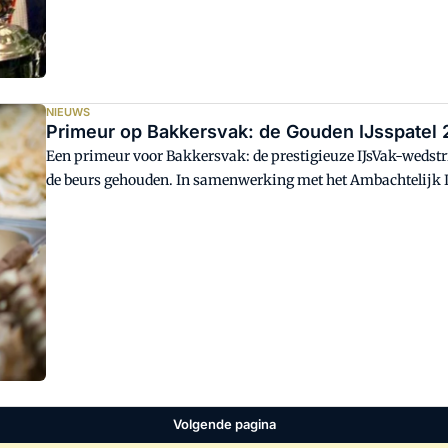
NIEUWS
Primeur op Bakkersvak: de Gouden IJsspatel
Een primeur voor Bakkersvak: de prestigieuze IJsVak-wedstrijd
de beurs gehouden. In samenwerking met het Ambachtelijk IJ
maart 2019 tijdens Bakkersvak in Evenementenhal Gorinchem
zichzelf de beste ijsmaker van Nederland mag noemen. De pr
Rooij, onder andere bekend van Omroep MAX.
Volgende pagina