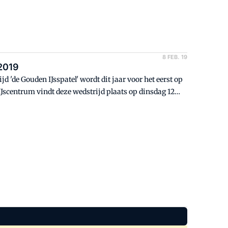
8 FEB. 19
 2019
 'de Gouden IJsspatel' wordt dit jaar voor het eerst op
scentrum vindt deze wedstrijd plaats op dinsdag 12
. Tijdens de Gouden IJsspatel wordt ontdekt wie
esentatie is in handen van tv-presentatrice Mascha de