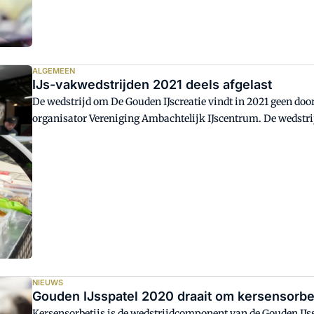
ALGEMEEN
IJs-vakwedstrijden 2021 deels afgelast
De wedstrijd om De Gouden IJscreatie vindt in 2021 geen do
organisator Vereniging Ambachtelijk IJscentrum. De wedstrij
plaatsvinden op IJs-Vak/Bakkersvak, van 7 tot en met 9 ma
vooralsnog op de planning.
NIEUWS
Gouden IJsspatel 2020 draait om kersensorbe
Kersensorbetijs is de wedstrijdcomponent van de Gouden IJss