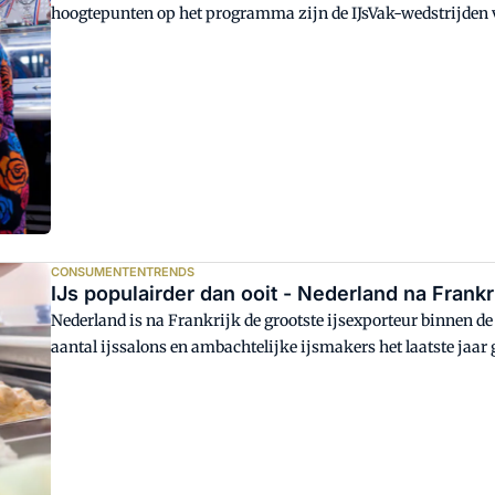
hoogtepunten op het programma zijn de IJsVak-wedstrijden v
(VAIJ). Dit jaar draait de Gouden IJsspatel om de smaak choc
CONSUMENTENTRENDS
IJs populairder dan ooit - Nederland na Frankr
Nederland is na Frankrijk de grootste ijsexporteur binnen de
aantal ijssalons en ambachtelijke ijsmakers het laatste jaar 
fervente ijsmakers.